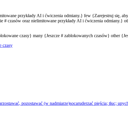
limitowane przykłady AI i ćwiczenia odmiany.} few {Zarejestruj się, a
e # czasów oraz nielimitowane przykłady AI i ćwiczenia odmiany.} oth
zablokowane czasy} many {Jeszcze # zablokowanych czasów} other {J
e czasy
ar
zostawać, pozostawać (w nadmiarze)
socar
uderzać pięścią; tłuc; upyc