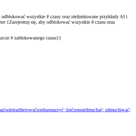
by odblokować wszystkie # czasy oraz nielimitowane przykłady AI i
er {Zarejestruj się, aby odblokować wszystkie # czasu oraz
eszcze # zablokowanego czasu}}
hać
soletrar
literować
sonhar
marzyć; śnić
soprar
dmuchać; zdmuchiwać;