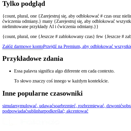
Tylko podgląd
{count, plural, one {Zarejestruj się, aby odblokować # czas oraz nie
ćwiczenia odmiany.} many {Zarejestruj się, aby odblokować wszystki
nielimitowane przykłady AI i ćwiczenia odmiany.}}
{count, plural, one {Jeszcze # zablokowany czas} few {Jeszcze # 
Załóż darmowe konto
Przejdź na Premium, aby odblokować wszystki
Przykładowe zdania
Essa palavra significa algo diferente em cada contexto.
To słowo znaczy coś innego w każdym kontekście.
Inne popularne czasowniki
simular
symulować, udawać
soar
brzmieć, rozbrzmiewać, dzwonić
sobr
podpowiadać
sublinhar
podkreślać; akcentować