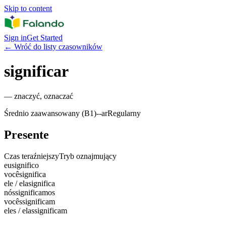
Skip to content
Sign in
Get Started
←
Wróć do listy czasowników
significar
—
znaczyć, oznaczać
Średnio zaawansowany (B1)
-
-ar
Regularny
Presente
Czas teraźniejszy
Tryb oznajmujący
eu
significo
você
significa
ele / ela
significa
nós
significamos
vocês
significam
eles / elas
significam