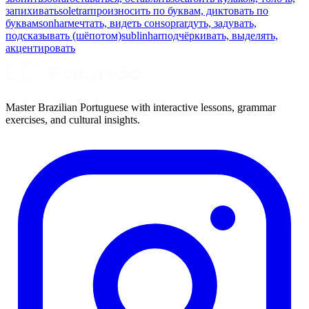
запихивать
soletrar
произносить по буквам, диктовать по
буквам
sonhar
мечтать, видеть сон
soprar
дуть, задувать,
подсказывать (шёпотом)
sublinhar
подчёркивать, выделять,
акцентировать
Master Brazilian Portuguese with interactive lessons, grammar
exercises, and cultural insights.