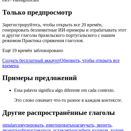
Только предпросмотр
Зарегистрируйтесь, чтобы открыть все 20 времён,
генерировать безлимитные ИИ-примеры и отрабатывать этот
и другие глаголы бразильского португальского с нашим
режимом Практика спряжения глаголов.
Ещё 19 времён заблокировано
Создать бесплатный аккаунт
Обновить, чтобы открыть все
времена
Примеры предложений
Essa palavra significa algo diferente em cada contexto.
Это слово означает что-то разное в каждом контексте.
Другие распространённые глаголы
simular
симулировать, имитировать
soar
звучать, звенеть,
звонить
sobrar
оставаться, оставлять
socar
бить кулаком, толочь,