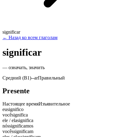
significar
←
Назад ко всем глаголам
significar
—
означать, значить
Средний (B1)
-
-ar
Правильный
Presente
Настоящее время
Изъявительное
eu
significo
você
significa
ele / ela
significa
nós
significamos
vocês
significam
eles / elas
significam