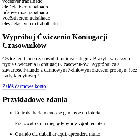
você
tiver trabalhado
ele / ela
tiver trabalhado
nós
tivermos trabalhado
vocês
tiverem trabalhado
eles / elas
tiverem trabalhado
Wypróbuj Ćwiczenia Koniugacji
Czasowników
Ćwicz ten i inne czasowniki portugalskiego z Brazylii w naszym
trybie Ćwiczenia Koniugacji Czasowników. Wypróbuj całą
zawartość Falando z darmowym 7-dniowym okresem próbnym (bez
karty kredytowej)!
Załóż darmowe konto
Przykładowe zdania
Eu trabalharia menos se ganhasse na loteria.
Pracowałbym mniej, gdybym wygrał na loterii.
Quando ela trabalhar aqui, aprenderá muito.