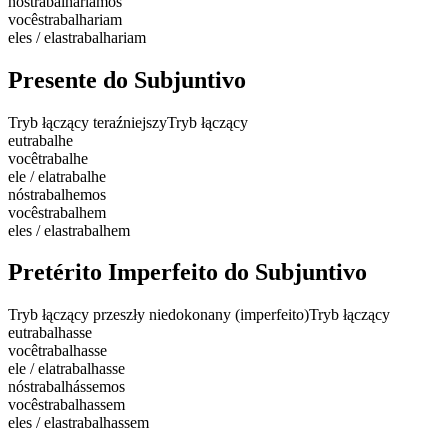
nós
trabalharíamos
vocês
trabalhariam
eles / elas
trabalhariam
Presente do Subjuntivo
Tryb łączący teraźniejszy
Tryb łączący
eu
trabalhe
você
trabalhe
ele / ela
trabalhe
nós
trabalhemos
vocês
trabalhem
eles / elas
trabalhem
Pretérito Imperfeito do Subjuntivo
Tryb łączący przeszły niedokonany (imperfeito)
Tryb łączący
eu
trabalhasse
você
trabalhasse
ele / ela
trabalhasse
nós
trabalhássemos
vocês
trabalhassem
eles / elas
trabalhassem