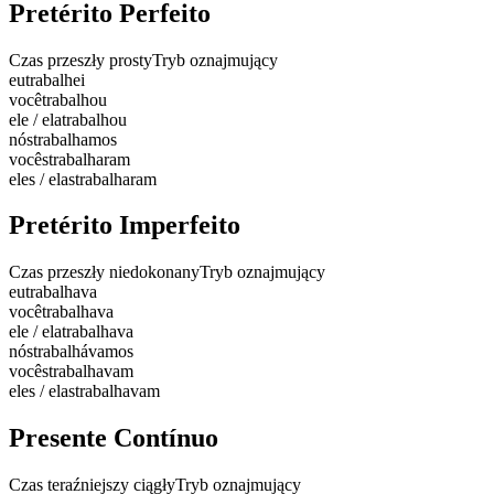
Pretérito Perfeito
Czas przeszły prosty
Tryb oznajmujący
eu
trabalhei
você
trabalhou
ele / ela
trabalhou
nós
trabalhamos
vocês
trabalharam
eles / elas
trabalharam
Pretérito Imperfeito
Czas przeszły niedokonany
Tryb oznajmujący
eu
trabalhava
você
trabalhava
ele / ela
trabalhava
nós
trabalhávamos
vocês
trabalhavam
eles / elas
trabalhavam
Presente Contínuo
Czas teraźniejszy ciągły
Tryb oznajmujący