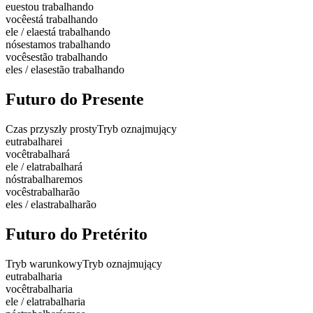
eu
estou trabalhando
você
está trabalhando
ele / ela
está trabalhando
nós
estamos trabalhando
vocês
estão trabalhando
eles / elas
estão trabalhando
Futuro do Presente
Czas przyszły prosty
Tryb oznajmujący
eu
trabalharei
você
trabalhará
ele / ela
trabalhará
nós
trabalharemos
vocês
trabalharão
eles / elas
trabalharão
Futuro do Pretérito
Tryb warunkowy
Tryb oznajmujący
eu
trabalharia
você
trabalharia
ele / ela
trabalharia