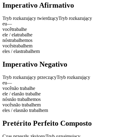
Imperativo Afirmativo
Tryb rozkazujący twierdzący
Tryb rozkazujący
eu
—
você
trabalhe
ele / ela
trabalhe
nós
trabalhemos
vocês
trabalhem
eles / elas
trabalhem
Imperativo Negativo
Tryb rozkazujący przeczący
Tryb rozkazujący
eu
—
você
não trabalhe
ele / ela
não trabalhe
nós
não trabalhemos
vocês
não trabalhem
eles / elas
não trabalhem
Pretérito Perfeito Composto
Czas przeszły złożony
Tryb oznajmujący