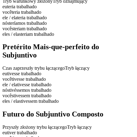
Tryb warunkowy złożony
Tryb oznajmujący
eu
teria trabalhado
você
teria trabalhado
ele / ela
teria trabalhado
nós
teríamos trabalhado
vocês
teriam trabalhado
eles / elas
teriam trabalhado
Pretérito Mais-que-perfeito do
Subjuntivo
Czas zaprzeszły trybu łączącego
Tryb łączący
eu
tivesse trabalhado
você
tivesse trabalhado
ele / ela
tivesse trabalhado
nós
tivéssemos trabalhado
vocês
tivessem trabalhado
eles / elas
tivessem trabalhado
Futuro do Subjuntivo Composto
Przyszły złożony trybu łączącego
Tryb łączący
eu
tiver trabalhado