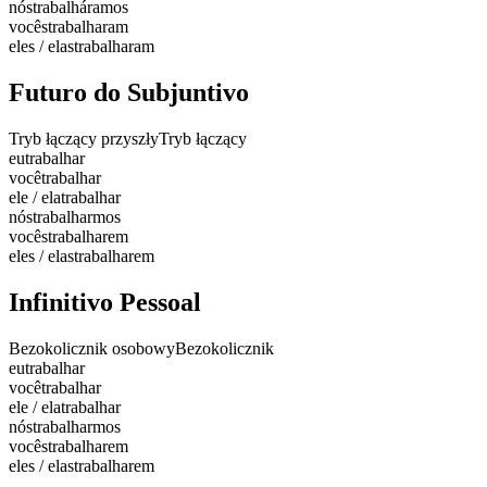
nós
trabalháramos
vocês
trabalharam
eles / elas
trabalharam
Futuro do Subjuntivo
Tryb łączący przyszły
Tryb łączący
eu
trabalhar
você
trabalhar
ele / ela
trabalhar
nós
trabalharmos
vocês
trabalharem
eles / elas
trabalharem
Infinitivo Pessoal
Bezokolicznik osobowy
Bezokolicznik
eu
trabalhar
você
trabalhar
ele / ela
trabalhar
nós
trabalharmos
vocês
trabalharem
eles / elas
trabalharem