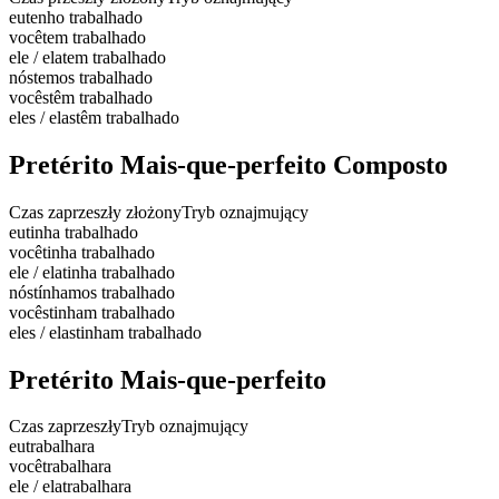
eu
tenho trabalhado
você
tem trabalhado
ele / ela
tem trabalhado
nós
temos trabalhado
vocês
têm trabalhado
eles / elas
têm trabalhado
Pretérito Mais-que-perfeito Composto
Czas zaprzeszły złożony
Tryb oznajmujący
eu
tinha trabalhado
você
tinha trabalhado
ele / ela
tinha trabalhado
nós
tínhamos trabalhado
vocês
tinham trabalhado
eles / elas
tinham trabalhado
Pretérito Mais-que-perfeito
Czas zaprzeszły
Tryb oznajmujący
eu
trabalhara
você
trabalhara
ele / ela
trabalhara