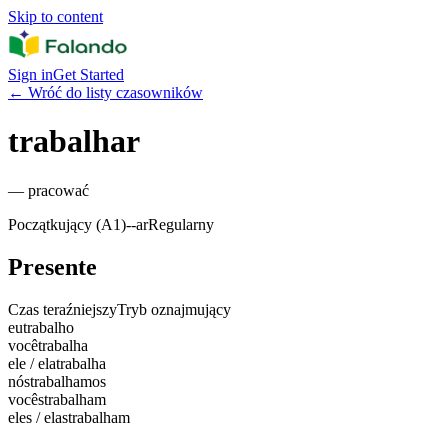
Skip to content
Sign in
Get Started
←
Wróć do listy czasowników
trabalhar
—
pracować
Początkujący (A1)
-
-ar
Regularny
Presente
Czas teraźniejszy
Tryb oznajmujący
eu
trabalho
você
trabalha
ele / ela
trabalha
nós
trabalhamos
vocês
trabalham
eles / elas
trabalham