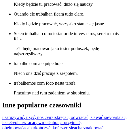
Kiedy będzie tu pracować, dużo się nauczy.
Quando ele trabalhar, ficará tudo claro.
Kiedy będzie pracować, wszystko stanie się jasne.
Se eu trabalhar como testador de travesseiros, serei o mais
feliz.
Jeśli będę pracować jako tester poduszek, będę
najszczęśliwszy.
trabalhe com a equipe hoje.
Niech ona dziś pracuje z zespołem.
trabalhemos com foco nesta tarefa.
Pracujmy nad tym zadaniem w skupieniu.
Inne popularne czasowniki
usar
używać, użyć; nosić
virar
skręcać; odwracać; stawać się
voar
latać,
lecieć
voltar
wracać, wrócić
abraçar
przytulać,
obejmować
acabar
kończyć, kończyć się
achar
znajdować,