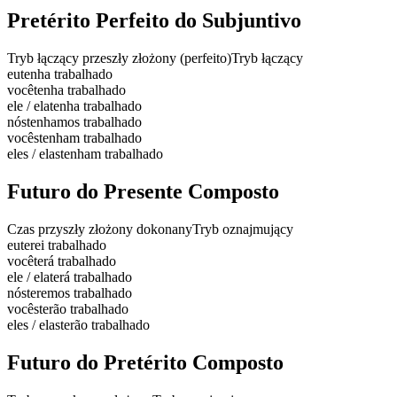
Pretérito Perfeito do Subjuntivo
Tryb łączący przeszły złożony (perfeito)
Tryb łączący
eu
tenha trabalhado
você
tenha trabalhado
ele / ela
tenha trabalhado
nós
tenhamos trabalhado
vocês
tenham trabalhado
eles / elas
tenham trabalhado
Futuro do Presente Composto
Czas przyszły złożony dokonany
Tryb oznajmujący
eu
terei trabalhado
você
terá trabalhado
ele / ela
terá trabalhado
nós
teremos trabalhado
vocês
terão trabalhado
eles / elas
terão trabalhado
Futuro do Pretérito Composto