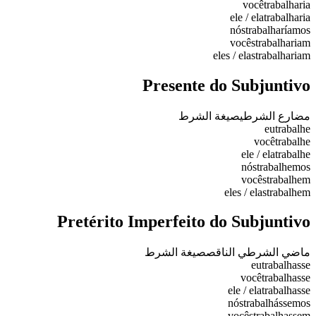
você
trabalharia
ele / ela
trabalharia
nós
trabalharíamos
vocês
trabalhariam
eles / elas
trabalhariam
Presente do Subjuntivo
مضارع الشرطي
صيغة الشرط
eu
trabalhe
você
trabalhe
ele / ela
trabalhe
nós
trabalhemos
vocês
trabalhem
eles / elas
trabalhem
Pretérito Imperfeito do Subjuntivo
ماضي الشرطي الناقص
صيغة الشرط
eu
trabalhasse
você
trabalhasse
ele / ela
trabalhasse
nós
trabalhássemos
vocês
trabalhassem