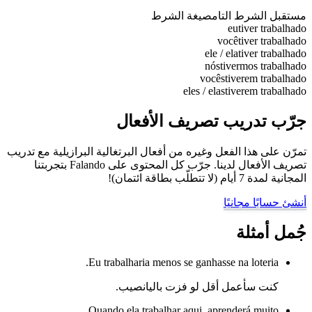
مستقبل الشرط التام
صيغة الشرط
eu
tiver trabalhado
você
tiver trabalhado
ele / ela
tiver trabalhado
nós
tivermos trabalhado
vocês
tiverem trabalhado
eles / elas
tiverem trabalhado
جرّب تدريب تصريف الأفعال
تمرّن على هذا الفعل وغيره من أفعال البرتغالية البرازيلية مع تدريب
تصريف الأفعال لدينا. جرّب كل المحتوى على Falando بتجربتنا
المجانية لمدة 7 أيام (لا تتطلّب بطاقة ائتمان)!
أنشئ حسابًا مجانيًا
جُمل أمثلة
Eu trabalharia menos se ganhasse na loteria.
كنت سأعمل أقل لو فزت باليانصيب.
Quando ela trabalhar aqui, aprenderá muito.