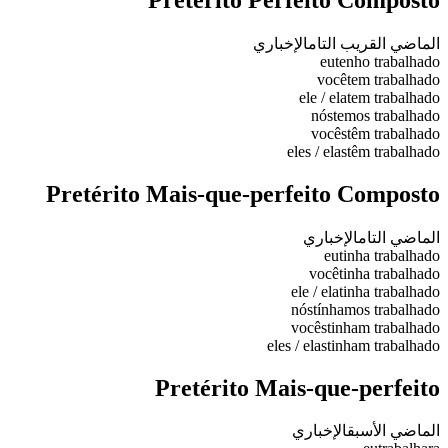
الماضي القريب التام
الإخباري
eu
tenho trabalhado
você
tem trabalhado
ele / ela
tem trabalhado
nós
temos trabalhado
vocês
têm trabalhado
eles / elas
têm trabalhado
Pretérito Mais-que-perfeito Composto
الماضي التام
الإخباري
eu
tinha trabalhado
você
tinha trabalhado
ele / ela
tinha trabalhado
nós
tínhamos trabalhado
vocês
tinham trabalhado
eles / elas
tinham trabalhado
Pretérito Mais-que-perfeito
الماضي الأسبق
الإخباري