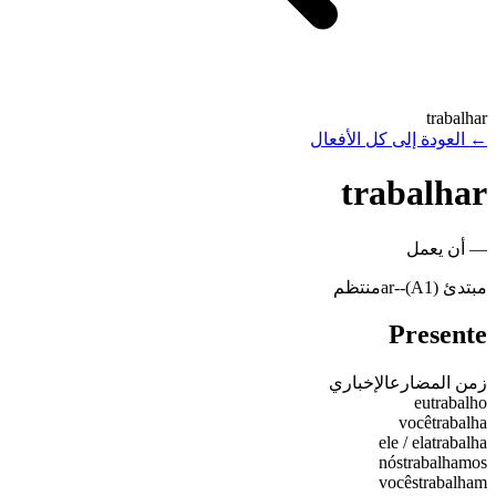
trabalhar
←
العودة إلى كل الأفعال
trabalhar
—
أن يعمل
مبتدئ (A1)
-
-ar
منتظم
Presente
زمن المضارع
الإخباري
eu
trabalho
você
trabalha
ele / ela
trabalha
nós
trabalhamos
vocês
trabalham