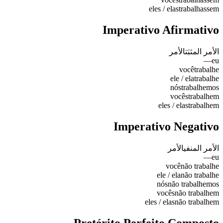
eles / elas
trabalhassem
Imperativo Afirmativo
الأمر المثبَت
الأمر
—
eu
você
trabalhe
ele / ela
trabalhe
nós
trabalhemos
vocês
trabalhem
eles / elas
trabalhem
Imperativo Negativo
الأمر المنفي
الأمر
—
eu
você
não trabalhe
ele / ela
não trabalhe
nós
não trabalhemos
vocês
não trabalhem
eles / elas
não trabalhem
Pretérito Perfeito Composto