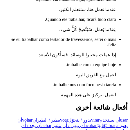
عندما تعمل هنا، ستتعلم الكثير.
Quando ele trabalhar, ficará tudo claro.
عِندَما يَعمَل، سَيَتَّضِحُ كُلُّ شَيء.
Se eu trabalhar como testador de travesseiros, serei o mais
feliz.
إذا عملت مختبرا للوسائد، فسأكون الأسعد.
trabalhe com a equipe hoje.
اعمل مع الفريق اليوم.
trabalhemos com foco nesta tarefa.
لنعمل بتركيز على هذه المهمة.
أفعال شائعة أخرى
usar
أن يستخدم
virar
يدور / يتحوّل
voar
يطير / الطيران
voltar
أن
يعود
abraçar
يُعَانِقُ
acabar
أن ينهي / أن ينتهي
achar
أن يجد / أن