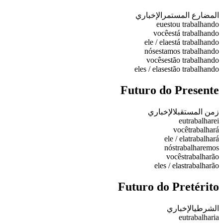
المضارع المستمر
الإخباري
eu
estou trabalhando
você
está trabalhando
ele / ela
está trabalhando
nós
estamos trabalhando
vocês
estão trabalhando
eles / elas
estão trabalhando
Futuro do Presente
زمن المستقبل
الإخباري
eu
trabalharei
você
trabalhará
ele / ela
trabalhará
nós
trabalharemos
vocês
trabalharão
eles / elas
trabalharão
Futuro do Pretérito
الشرطي
الإخباري
eu
trabalharia