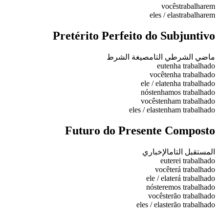
vocês
trabalharem
eles / elas
trabalharem
Pretérito Perfeito do Subjuntivo
ماضي الشرطي التام
صيغة الشرط
eu
tenha trabalhado
você
tenha trabalhado
ele / ela
tenha trabalhado
nós
tenhamos trabalhado
vocês
tenham trabalhado
eles / elas
tenham trabalhado
Futuro do Presente Composto
المستقبل التام
الإخباري
eu
terei trabalhado
você
terá trabalhado
ele / ela
terá trabalhado
nós
teremos trabalhado
vocês
terão trabalhado
eles / elas
terão trabalhado