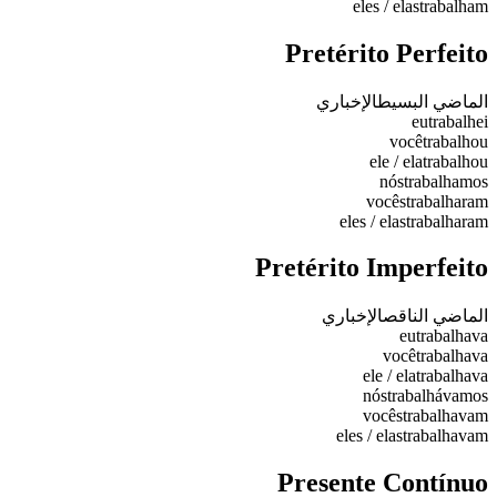
eles / elas
trabalham
Pretérito Perfeito
الماضي البسيط
الإخباري
eu
trabalhei
você
trabalhou
ele / ela
trabalhou
nós
trabalhamos
vocês
trabalharam
eles / elas
trabalharam
Pretérito Imperfeito
الماضي الناقص
الإخباري
eu
trabalhava
você
trabalhava
ele / ela
trabalhava
nós
trabalhávamos
vocês
trabalhavam
eles / elas
trabalhavam
Presente Contínuo