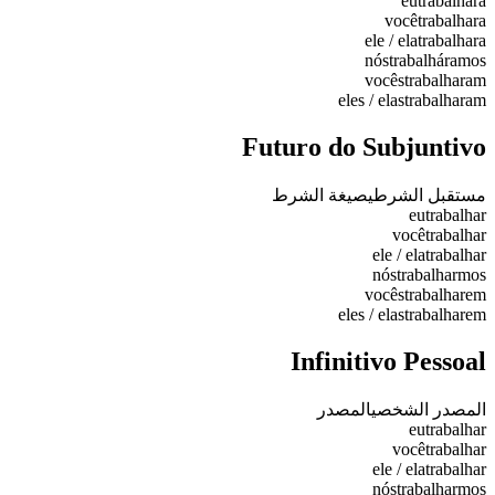
eu
trabalhara
você
trabalhara
ele / ela
trabalhara
nós
trabalháramos
vocês
trabalharam
eles / elas
trabalharam
Futuro do Subjuntivo
مستقبل الشرطي
صيغة الشرط
eu
trabalhar
você
trabalhar
ele / ela
trabalhar
nós
trabalharmos
vocês
trabalharem
eles / elas
trabalharem
Infinitivo Pessoal
المصدر الشخصي
المصدر
eu
trabalhar
você
trabalhar
ele / ela
trabalhar
nós
trabalharmos