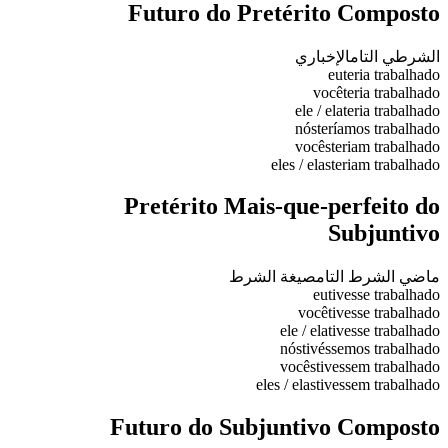
Futuro do Pretérito Composto
الشرطي التام
الإخباري
eu
teria trabalhado
você
teria trabalhado
ele / ela
teria trabalhado
nós
teríamos trabalhado
vocês
teriam trabalhado
eles / elas
teriam trabalhado
Pretérito Mais-que-perfeito do
Subjuntivo
ماضي الشرط التام
صيغة الشرط
eu
tivesse trabalhado
você
tivesse trabalhado
ele / ela
tivesse trabalhado
nós
tivéssemos trabalhado
vocês
tivessem trabalhado
eles / elas
tivessem trabalhado
Futuro do Subjuntivo Composto