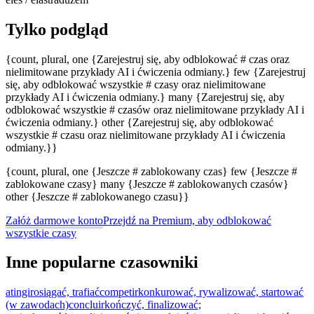
Tylko podgląd
{count, plural, one {Zarejestruj się, aby odblokować # czas oraz
nielimitowane przykłady AI i ćwiczenia odmiany.} few {Zarejestruj
się, aby odblokować wszystkie # czasy oraz nielimitowane
przykłady AI i ćwiczenia odmiany.} many {Zarejestruj się, aby
odblokować wszystkie # czasów oraz nielimitowane przykłady AI i
ćwiczenia odmiany.} other {Zarejestruj się, aby odblokować
wszystkie # czasu oraz nielimitowane przykłady AI i ćwiczenia
odmiany.}}
{count, plural, one {Jeszcze # zablokowany czas} few {Jeszcze #
zablokowane czasy} many {Jeszcze # zablokowanych czasów}
other {Jeszcze # zablokowanego czasu}}
Załóż darmowe konto
Przejdź na Premium, aby odblokować
wszystkie czasy
Inne popularne czasowniki
atingir
osiągać, trafiać
competir
konkurować, rywalizować, startować
(w zawodach)
concluir
kończyć, finalizować;