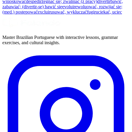
wnioskować
despedir
żegnać się; zwalniać (z pracy)
divertir
bawić,
zabawiać; (divertir-se) bawić się
evoluir
ewoluować, rozwijać się;
(med.) postępować
excluir
usuwać, wykluczać
fugir
uciekać, uciec
Master Brazilian Portuguese with interactive lessons, grammar
exercises, and cultural insights.