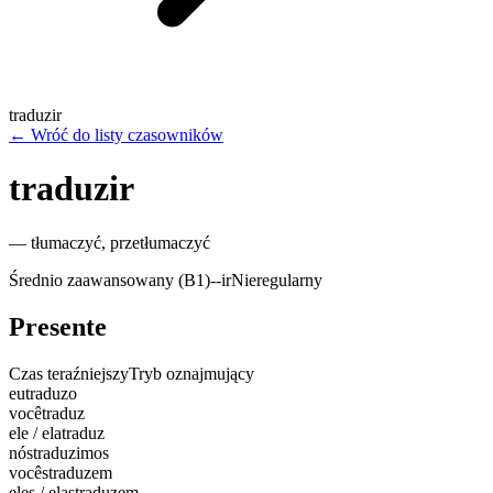
traduzir
←
Wróć do listy czasowników
traduzir
—
tłumaczyć, przetłumaczyć
Średnio zaawansowany (B1)
-
-ir
Nieregularny
Presente
Czas teraźniejszy
Tryb oznajmujący
eu
traduzo
você
traduz
ele / ela
traduz
nós
traduzimos
vocês
traduzem
eles / elas
traduzem