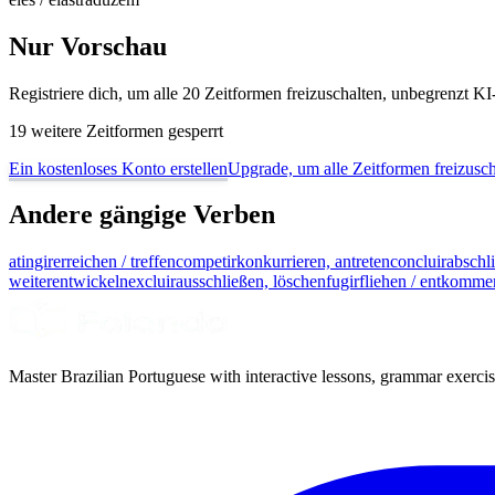
Nur Vorschau
Registriere dich, um alle 20 Zeitformen freizuschalten, unbegrenzt 
19 weitere Zeitformen gesperrt
Ein kostenloses Konto erstellen
Upgrade, um alle Zeitformen freizusch
Andere gängige Verben
atingir
erreichen / treffen
competir
konkurrieren, antreten
concluir
abschl
weiterentwickeln
excluir
ausschließen, löschen
fugir
fliehen / entkomme
Master Brazilian Portuguese with interactive lessons, grammar exercise