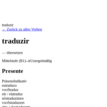
traduzir
←
Zurück zu allen Verben
traduzir
—
übersetzen
Mittelstufe (B1)
-
-ir
Unregelmäßig
Presente
Präsens
Indikativ
eu
traduzo
você
traduz
ele / ela
traduz
nós
traduzimos
vocês
traduzem
eles / elas
traduzem