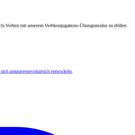
esisch-Verben mit unserem Verbkonjugations-Übungsmodus zu drillen.
, sich amüsieren
evoluir
sich entwickeln,