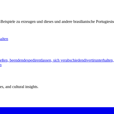
KI-Beispiele zu erzeugen und dieses und andere brasilianische Portugi
alten
ießen, beenden
despedir
entlassen, sich verabschieden
divertir
unterhalten
n
s, and cultural insights.