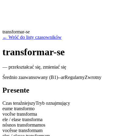
transformar-se
←
Wróć do listy czasowników
transformar-se
—
przekształcać się, zmieniać się
Średnio zaawansowany (B1)
-
-ar
Regularny
Zwrotny
Presente
Czas teraźniejszy
Tryb oznajmujący
eu
me transformo
você
se transforma
ele / ela
se transforma
nós
nos transformamos
vocês
se transformam
eles / elas
se transformam