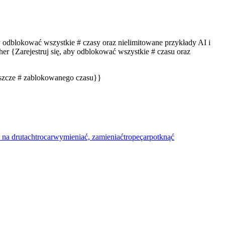
by odblokować wszystkie # czasy oraz nielimitowane przykłady AI i
er {Zarejestruj się, aby odblokować wszystkie # czasu oraz
eszcze # zablokowanego czasu}}
 na drutach
trocar
wymieniać, zamieniać
tropeçar
potknąć