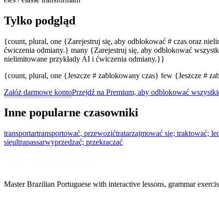
Tylko podgląd
{count, plural, one {Zarejestruj się, aby odblokować # czas oraz nie
ćwiczenia odmiany.} many {Zarejestruj się, aby odblokować wszystki
nielimitowane przykłady AI i ćwiczenia odmiany.}}
{count, plural, one {Jeszcze # zablokowany czas} few {Jeszcze # 
Załóż darmowe konto
Przejdź na Premium, aby odblokować wszystki
Inne popularne czasowniki
transportar
transportować, przewozić
tratar
zajmować się; traktować; le
się
ultrapassar
wyprzedzać; przekraczać
Master Brazilian Portuguese with interactive lessons, grammar exercise