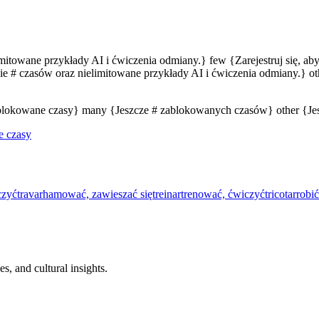
limitowane przykłady AI i ćwiczenia odmiany.} few {Zarejestruj się, a
e # czasów oraz nielimitowane przykłady AI i ćwiczenia odmiany.} oth
zablokowane czasy} many {Jeszcze # zablokowanych czasów} other {J
e czasy
czyć
travar
hamować, zawieszać się
treinar
trenować, ćwiczyć
tricotar
robić
s, and cultural insights.