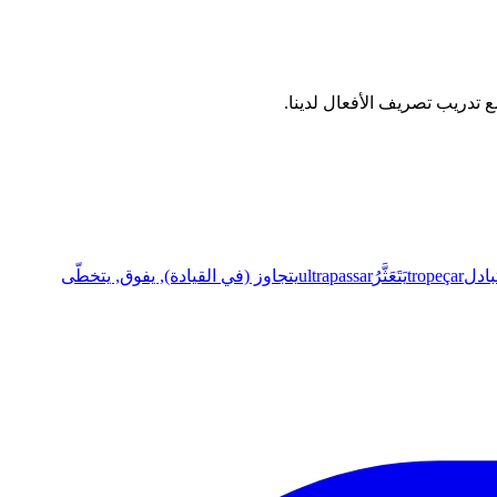
تبادل
tropeçar
يَتَعَثَّرُ
ultrapassar
يتجاوز (في القيادة), يفوق, يتخطّى