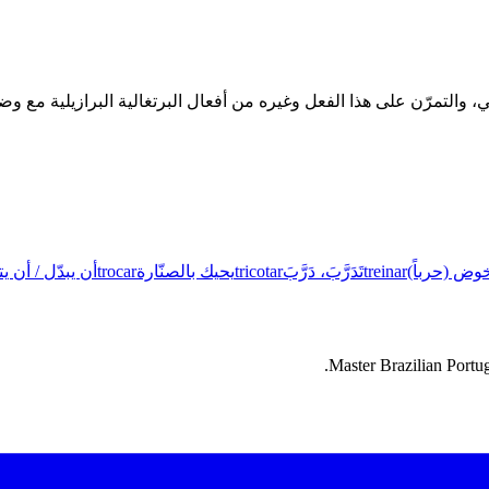
خوض (حرباً)
treinar
تَدَرَّبَ، دَرَّبَ
tricotar
يحيك بالصنّارة
trocar
أن يبدّل / أن ي
Master Brazilian Portug