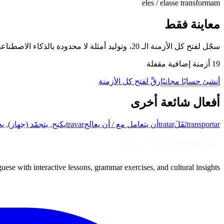
eles / elas
se transformam
معاينة فقط
سجّل لفتح كل الأزمنة الـ 20، وتوليد أمثلة لا محدودة بالذكاء الاصطناعي، والتمرّن على هذا الفعل وغيره من أفعال البرتغالية البرازيلية مع وضع تدريب تصريف الأفعال لدينا.
19 أزمنة إضافية مقفلة
أنشئ حسابًا مجانيًا
رقِّ لفتح كل الأزمنة
أفعال شائعة أخرى
transportar
نَقَلَ
tratar
أن يتعامل مع / أن يعالج
travar
يكبح, يتجمّد (جهاز), ي
uese with interactive lessons, grammar exercises, and cultural insights.