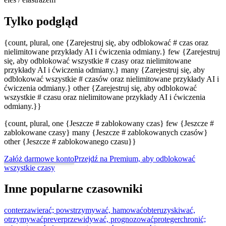
Tylko podgląd
{count, plural, one {Zarejestruj się, aby odblokować # czas oraz
nielimitowane przykłady AI i ćwiczenia odmiany.} few {Zarejestruj
się, aby odblokować wszystkie # czasy oraz nielimitowane
przykłady AI i ćwiczenia odmiany.} many {Zarejestruj się, aby
odblokować wszystkie # czasów oraz nielimitowane przykłady AI i
ćwiczenia odmiany.} other {Zarejestruj się, aby odblokować
wszystkie # czasu oraz nielimitowane przykłady AI i ćwiczenia
odmiany.}}
{count, plural, one {Jeszcze # zablokowany czas} few {Jeszcze #
zablokowane czasy} many {Jeszcze # zablokowanych czasów}
other {Jeszcze # zablokowanego czasu}}
Załóż darmowe konto
Przejdź na Premium, aby odblokować
wszystkie czasy
Inne popularne czasowniki
conter
zawierać; powstrzymywać, hamować
obter
uzyskiwać,
otrzymywać
prever
przewidywać, prognozować
proteger
chronić;