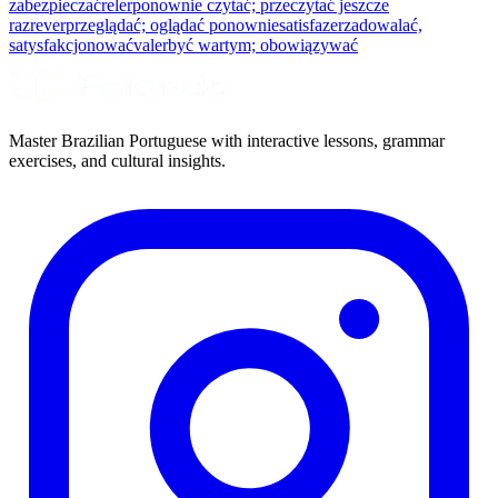
zabezpieczać
reler
ponownie czytać; przeczytać jeszcze
raz
rever
przeglądać; oglądać ponownie
satisfazer
zadowalać,
satysfakcjonować
valer
być wartym; obowiązywać
Master Brazilian Portuguese with interactive lessons, grammar
exercises, and cultural insights.