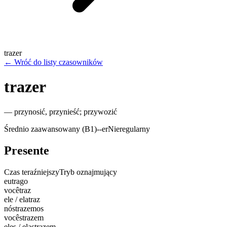
trazer
←
Wróć do listy czasowników
trazer
—
przynosić, przynieść; przywozić
Średnio zaawansowany (B1)
-
-er
Nieregularny
Presente
Czas teraźniejszy
Tryb oznajmujący
eu
trago
você
traz
ele / ela
traz
nós
trazemos
vocês
trazem
eles / elas
trazem