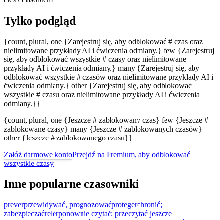
Tylko podgląd
{count, plural, one {Zarejestruj się, aby odblokować # czas oraz
nielimitowane przykłady AI i ćwiczenia odmiany.} few {Zarejestruj
się, aby odblokować wszystkie # czasy oraz nielimitowane
przykłady AI i ćwiczenia odmiany.} many {Zarejestruj się, aby
odblokować wszystkie # czasów oraz nielimitowane przykłady AI i
ćwiczenia odmiany.} other {Zarejestruj się, aby odblokować
wszystkie # czasu oraz nielimitowane przykłady AI i ćwiczenia
odmiany.}}
{count, plural, one {Jeszcze # zablokowany czas} few {Jeszcze #
zablokowane czasy} many {Jeszcze # zablokowanych czasów}
other {Jeszcze # zablokowanego czasu}}
Załóż darmowe konto
Przejdź na Premium, aby odblokować
wszystkie czasy
Inne popularne czasowniki
prever
przewidywać, prognozować
proteger
chronić;
zabezpieczać
reler
ponownie czytać; przeczytać jeszcze