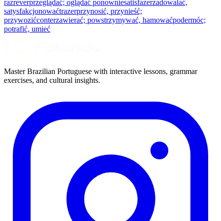
raz
rever
przeglądać; oglądać ponownie
satisfazer
zadowalać,
satysfakcjonować
trazer
przynosić, przynieść;
przywozić
conter
zawierać; powstrzymywać, hamować
poder
móc;
potrafić, umieć
Master Brazilian Portuguese with interactive lessons, grammar
exercises, and cultural insights.