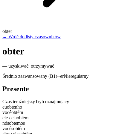
obter
←
Wróć do listy czasowników
obter
—
uzyskiwać, otrzymywać
Średnio zaawansowany (B1)
-
-er
Nieregularny
Presente
Czas teraźniejszy
Tryb oznajmujący
eu
obtenho
você
obtém
ele / ela
obtém
nós
obtemos
vocês
obtêm
eles / elas
obtêm