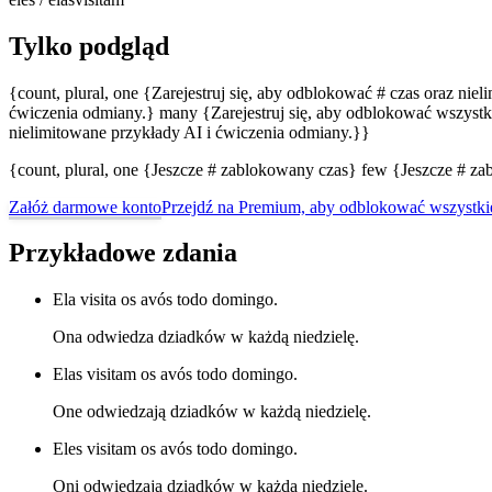
Tylko podgląd
{count, plural, one {Zarejestruj się, aby odblokować # czas oraz nie
ćwiczenia odmiany.} many {Zarejestruj się, aby odblokować wszystki
nielimitowane przykłady AI i ćwiczenia odmiany.}}
{count, plural, one {Jeszcze # zablokowany czas} few {Jeszcze # 
Załóż darmowe konto
Przejdź na Premium, aby odblokować wszystki
Przykładowe zdania
Ela visita os avós todo domingo.
Ona odwiedza dziadków w każdą niedzielę.
Elas visitam os avós todo domingo.
One odwiedzają dziadków w każdą niedzielę.
Eles visitam os avós todo domingo.
Oni odwiedzają dziadków w każdą niedzielę.