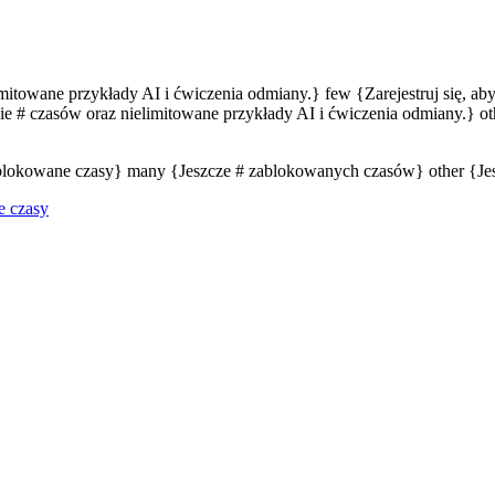
limitowane przykłady AI i ćwiczenia odmiany.} few {Zarejestruj się, a
e # czasów oraz nielimitowane przykłady AI i ćwiczenia odmiany.} oth
zablokowane czasy} many {Jeszcze # zablokowanych czasów} other {J
e czasy