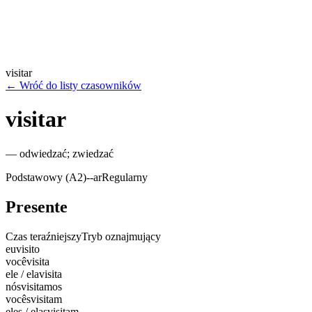
visitar
←
Wróć do listy czasowników
visitar
—
odwiedzać; zwiedzać
Podstawowy (A2)
-
-ar
Regularny
Presente
Czas teraźniejszy
Tryb oznajmujący
eu
visito
você
visita
ele / ela
visita
nós
visitamos
vocês
visitam
eles / elas
visitam