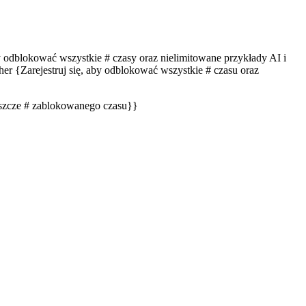
by odblokować wszystkie # czasy oraz nielimitowane przykłady AI i
er {Zarejestruj się, aby odblokować wszystkie # czasu oraz
eszcze # zablokowanego czasu}}