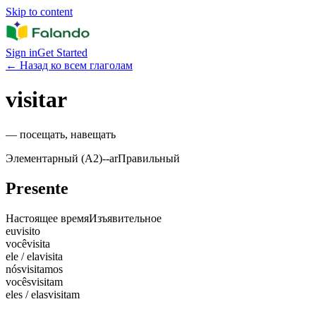
Skip to content
Sign in
Get Started
←
Назад ко всем глаголам
visitar
—
посещать, навещать
Элементарный (A2)
-
-ar
Правильный
Presente
Настоящее время
Изъявительное
eu
visito
você
visita
ele / ela
visita
nós
visitamos
vocês
visitam
eles / elas
visitam