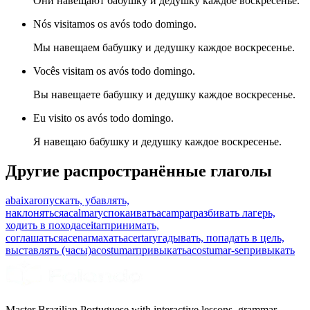
Они навещают бабушку и дедушку каждое воскресенье.
Nós visitamos os avós todo domingo.
Мы навещаем бабушку и дедушку каждое воскресенье.
Vocês visitam os avós todo domingo.
Вы навещаете бабушку и дедушку каждое воскресенье.
Eu visito os avós todo domingo.
Я навещаю бабушку и дедушку каждое воскресенье.
Другие распространённые глаголы
abaixar
опускать, убавлять,
наклоняться
acalmar
успокаивать
acampar
разбивать лагерь,
ходить в поход
aceitar
принимать,
соглашаться
acenar
махать
acertar
угадывать, попадать в цель,
выставлять (часы)
acostumar
привыкать
acostumar-se
привыкать
Master Brazilian Portuguese with interactive lessons, grammar