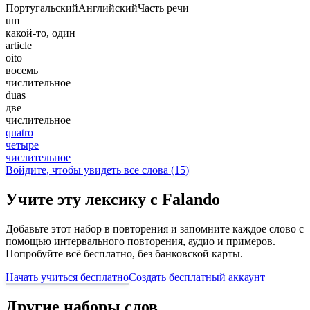
Португальский
Английский
Часть речи
um
какой-то, один
article
oito
восемь
числительное
duas
две
числительное
quatro
четыре
числительное
Войдите, чтобы увидеть все слова (15)
Учите эту лексику с Falando
Добавьте этот набор в повторения и запомните каждое слово с
помощью интервального повторения, аудио и примеров.
Попробуйте всё бесплатно, без банковской карты.
Начать учиться бесплатно
Создать бесплатный аккаунт
Другие наборы слов