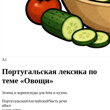
A1
Португальская лексика по
теме «Овощи»
Зелень и корнеплоды для feira и кухни.
Португальский
Английский
Часть речи
alface
салат-латук