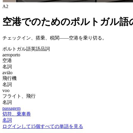
A2
空港でのためのポルトガル語
チェックイン、搭乗、税関——空港を乗り切る。
ポルトガル語
英語
品詞
aeroporto
空港
名詞
avião
飛行機
名詞
voo
フライト、飛行
名詞
passagem
切符、乗車券
名詞
ログインして15個すべての単語を見る