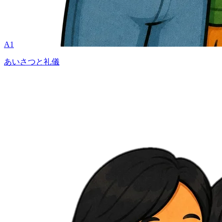
A1
あいさつと礼儀