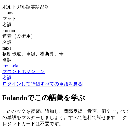
ポルトガル語
英語
品詞
tatame
マット
名詞
kimono
道着（柔術用）
名詞
faixa
横断歩道、車線、横断幕、帯
名詞
montada
マウントポジション
名詞
ログインして15個すべての単語を見る
Falandoでこの語彙を学ぶ
このパックを復習に追加し、間隔反復、音声、例文ですべて
の単語をマスターしましょう。すべて無料で試せます — ク
レジットカードは不要です。