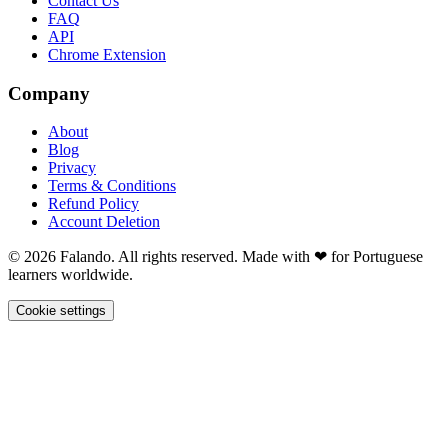
Contact Us
FAQ
API
Chrome Extension
Company
About
Blog
Privacy
Terms & Conditions
Refund Policy
Account Deletion
© 2026 Falando. All rights reserved. Made with ❤ for Portuguese
learners worldwide.
Cookie settings