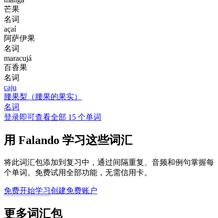
芒果
名词
açaí
阿萨伊果
名词
maracujá
百香果
名词
caju
腰果梨（腰果的果实）
名词
登录即可查看全部 15 个单词
用 Falando 学习这些词汇
将此词汇包添加到复习中，通过间隔重复、音频和例句掌握每
个单词。免费试用全部功能，无需信用卡。
免费开始学习
创建免费账户
更多词汇包