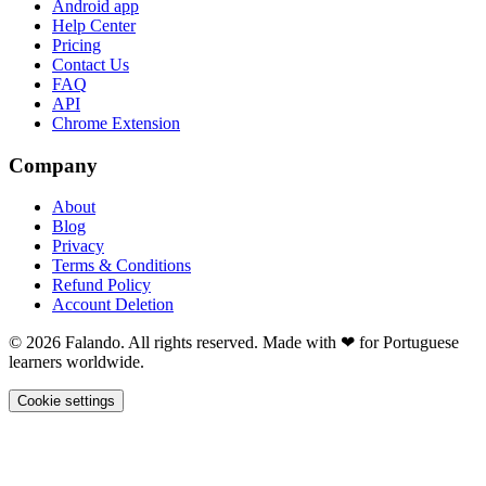
Android app
Help Center
Pricing
Contact Us
FAQ
API
Chrome Extension
Company
About
Blog
Privacy
Terms & Conditions
Refund Policy
Account Deletion
© 2026 Falando. All rights reserved. Made with ❤ for Portuguese
learners worldwide.
Cookie settings