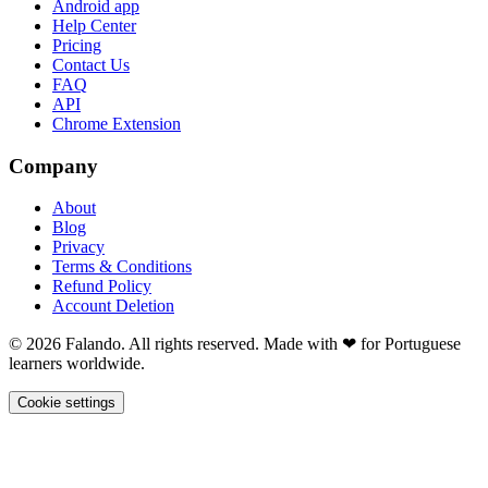
Android app
Help Center
Pricing
Contact Us
FAQ
API
Chrome Extension
Company
About
Blog
Privacy
Terms & Conditions
Refund Policy
Account Deletion
© 2026 Falando. All rights reserved. Made with ❤ for Portuguese
learners worldwide.
Cookie settings