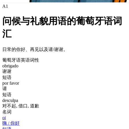
A1
问候与礼貌用语的葡萄牙语词
汇
日常的你好、再见以及请/谢谢。
葡萄牙语
英语
词性
obrigado
谢谢
短语
por favor
请
短语
desculpa
对不起, 借口, 道歉
名词
oi
嗨 / 你好