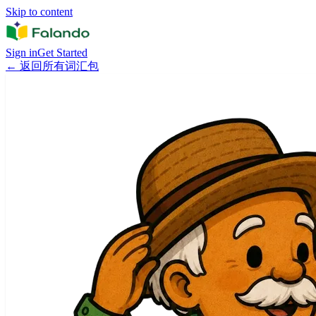
Skip to content
Sign in
Get Started
←
返回所有词汇包