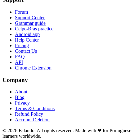
Forum
Support Center
Grammar guide
Celpe-Bras practice
Android app
Help Center
Pricing
Contact Us
FAQ
API
Chrome Extension
Company
About
Blog
Privacy
Terms & Conditions
Refund Policy
Account Deletion
© 2026 Falando. All rights reserved. Made with ❤ for Portuguese
learners worldwide.