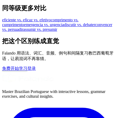
同等级更多对比
eficiente vs. eficaz vs. efetivo
comprimento vs.
cumprimento
emergencia vs. urgencia
discutir vs. debater
convencer
vs. persuadir
assumir vs. presumir
把这个区别练成直觉
Falando 用语法、词汇、音频、例句和间隔复习教巴西葡萄牙
语，让易混词不再靠猜。
免费开始学习
登录
Master Brazilian Portuguese with interactive lessons, grammar
exercises, and cultural insights.