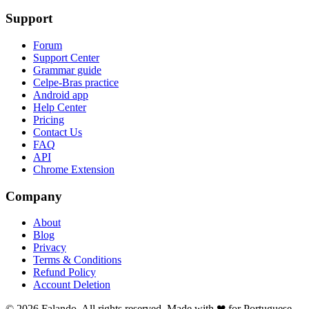
Support
Forum
Support Center
Grammar guide
Celpe-Bras practice
Android app
Help Center
Pricing
Contact Us
FAQ
API
Chrome Extension
Company
About
Blog
Privacy
Terms & Conditions
Refund Policy
Account Deletion
© 2026 Falando. All rights reserved. Made with ❤ for Portuguese