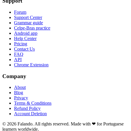
Support
Forum
Support Center
Grammar guide
Celpe-Bras practice
Android app
Help Center
Pricing
Contact Us
FAQ
API
Chrome Extension
Company
About
Blog
Privacy
Terms & Conditions
Refund Policy
Account Deletion
© 2026 Falando. All rights reserved. Made with ❤ for Portuguese
learners worldwide.