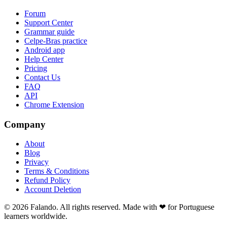
Forum
Support Center
Grammar guide
Celpe-Bras practice
Android app
Help Center
Pricing
Contact Us
FAQ
API
Chrome Extension
Company
About
Blog
Privacy
Terms & Conditions
Refund Policy
Account Deletion
© 2026 Falando. All rights reserved. Made with ❤ for Portuguese
learners worldwide.