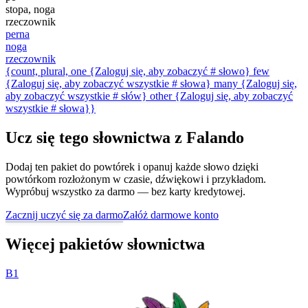
stopa, noga
rzeczownik
perna
noga
rzeczownik
{count, plural, one {Zaloguj się, aby zobaczyć # słowo} few
{Zaloguj się, aby zobaczyć wszystkie # słowa} many {Zaloguj się,
aby zobaczyć wszystkie # słów} other {Zaloguj się, aby zobaczyć
wszystkie # słowa}}
Ucz się tego słownictwa z Falando
Dodaj ten pakiet do powtórek i opanuj każde słowo dzięki
powtórkom rozłożonym w czasie, dźwiękowi i przykładom.
Wypróbuj wszystko za darmo — bez karty kredytowej.
Zacznij uczyć się za darmo
Załóż darmowe konto
Więcej pakietów słownictwa
B1