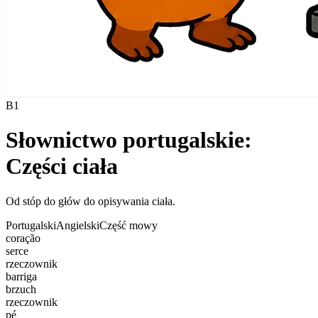
B1
Słownictwo portugalskie:
Części ciała
Od stóp do głów do opisywania ciała.
Portugalski
Angielski
Część mowy
coração
serce
rzeczownik
barriga
brzuch
rzeczownik
pé