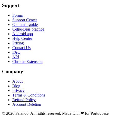
Support
Forum
Support Center
Grammar guide
Celpe-Bras practice
Android app
Help Center
Pricing
Contact Us
FAQ
API
Chrome Extension
Company
About
Blog
Privacy
Terms & Conditions
Refund Policy
Account Deletion
© 2026 Falando. All rights reserved. Made with ❤ for Portuguese