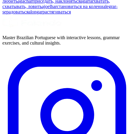
любить
agachar
приседать, наклоняться
agarrar
хватать,
схватывать, ловить
ajoelhar
становиться на колени
alegrar-
se
радоваться
alongar
растягиваться
Master Brazilian Portuguese with interactive lessons, grammar
exercises, and cultural insights.