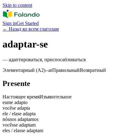
Skip to content
Sign in
Get Started
←
Назад ко всем глаголам
adaptar-se
—
адаптироваться, приспосабливаться
Элементарный (A2)
-
-ar
Правильный
Возвратный
Presente
Настоящее время
Изъявительное
eu
me adapto
você
se adapta
ele / ela
se adapta
nós
nos adaptamos
vocês
se adaptam
eles / elas
se adaptam