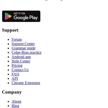
Support
Forum
Support Center
Grammar guide
Celpe-Bras practice
Android app
Help Center
Pricing
Contact Us
FAQ
API
Chrome Extension
Company
About
Blog