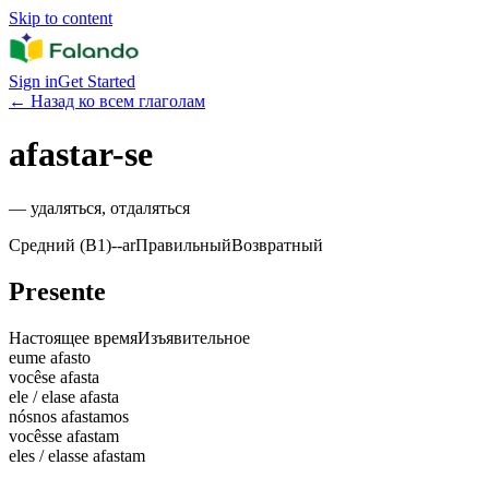
Skip to content
Sign in
Get Started
←
Назад ко всем глаголам
afastar-se
—
удаляться, отдаляться
Средний (B1)
-
-ar
Правильный
Возвратный
Presente
Настоящее время
Изъявительное
eu
me afasto
você
se afasta
ele / ela
se afasta
nós
nos afastamos
vocês
se afastam
eles / elas
se afastam