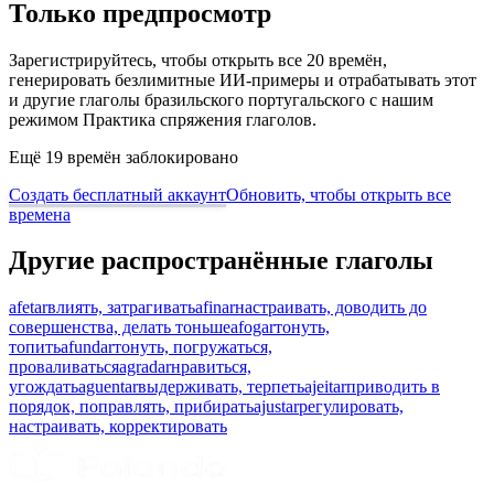
Только предпросмотр
Зарегистрируйтесь, чтобы открыть все 20 времён,
генерировать безлимитные ИИ-примеры и отрабатывать этот
и другие глаголы бразильского португальского с нашим
режимом Практика спряжения глаголов.
Ещё 19 времён заблокировано
Создать бесплатный аккаунт
Обновить, чтобы открыть все
времена
Другие распространённые глаголы
afetar
влиять, затрагивать
afinar
настраивать, доводить до
совершенства, делать тоньше
afogar
тонуть,
топить
afundar
тонуть, погружаться,
проваливаться
agradar
нравиться,
угождать
aguentar
выдерживать, терпеть
ajeitar
приводить в
порядок, поправлять, прибирать
ajustar
регулировать,
настраивать, корректировать