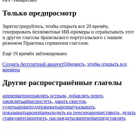
Только предпросмотр
Зарегистрируйтесь, чтобы открыть все 20 времён,
генерировать безлимитные ИИ-примеры и отрабатывать этот
и другие глаголы бразильского португальского с нашим
режимом Практика спряжения глаголов.
Ещё 19 времён заблокировано
Создать бесплатный аккаунт
Обновить, чтобы открыть все
времена
Другие распространённые глаголы
apimentar
приправлять острым, добавлять перец,
оживлять
apitar
свистеть, давать свисток,
судить
apoiar
поддерживать
apontar
указывать,
показывать
aposentar
выходить на пенсию
apostar
ставить, делать
ставку
apreciar
ценить, наслаждаться
apresentar
представлять