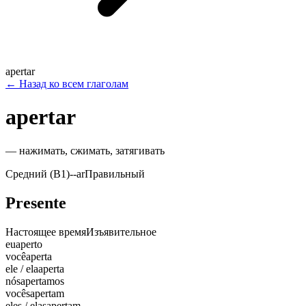
apertar
←
Назад ко всем глаголам
apertar
—
нажимать, сжимать, затягивать
Средний (B1)
-
-ar
Правильный
Presente
Настоящее время
Изъявительное
eu
aperto
você
aperta
ele / ela
aperta
nós
apertamos
vocês
apertam
eles / elas
apertam