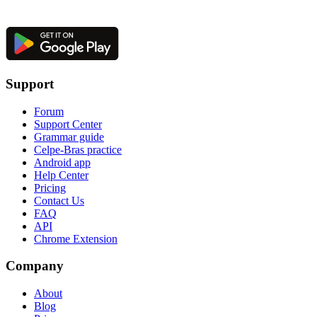
Support
Forum
Support Center
Grammar guide
Celpe-Bras practice
Android app
Help Center
Pricing
Contact Us
FAQ
API
Chrome Extension
Company
About
Blog