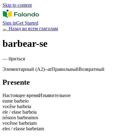
Skip to content
Sign in
Get Started
←
Назад ко всем глаголам
barbear-se
—
бриться
Элементарный (A2)
-
-ar
Правильный
Возвратный
Presente
Настоящее время
Изъявительное
eu
me barbeio
você
se barbeia
ele / ela
se barbeia
nós
nos barbeamos
vocês
se barbeiam
eles / elas
se barbeiam