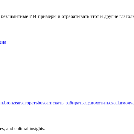
ть безлимитные ИИ-примеры и отрабатывать этот и другие глаго
ена
ть
bronzear
загорать
buscar
искать, забирать
caçar
охотиться
calar
молча
s, and cultural insights.