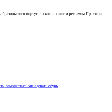
лы бразильского португальского с нашим режимом Практика
ть, замолкать
calçar
надевать обувь