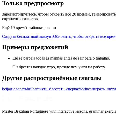
Только предпросмотр
Зарегистрируйтесь, чтобы открыть все 20 времён, генерирова
спряжения глаголов.
Ещё 19 времён заблокировано
Создать бесплатный аккаунт
Обновить, чтобы открыть все врем
Примеры предложений
Ele se barbeia todas as manhãs antes de sair para o trabalho.
Он бреется каждое утро, прежде чем уйти на работу.
Другие распространённые глаголы
beijar
целовать
brilhar
сиять, блестеть, сверкать
brincar
играть, шути
Master Brazilian Portuguese with interactive lessons, grammar exercise