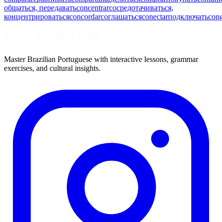
общаться, передавать
concentrar
сосредотачиваться,
концентрироваться
concordar
соглашаться
conectar
подключать
cong
Master Brazilian Portuguese with interactive lessons, grammar
exercises, and cultural insights.