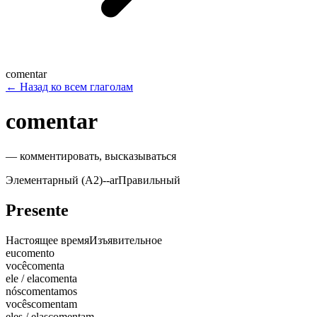
comentar
←
Назад ко всем глаголам
comentar
—
комментировать, высказываться
Элементарный (A2)
-
-ar
Правильный
Presente
Настоящее время
Изъявительное
eu
comento
você
comenta
ele / ela
comenta
nós
comentamos
vocês
comentam
eles / elas
comentam