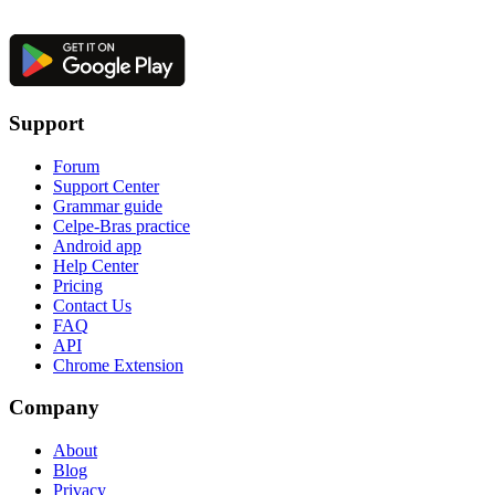
Support
Forum
Support Center
Grammar guide
Celpe-Bras practice
Android app
Help Center
Pricing
Contact Us
FAQ
API
Chrome Extension
Company
About
Blog
Privacy