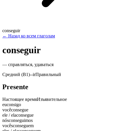
conseguir
←
Назад ко всем глаголам
conseguir
—
справляться, удаваться
Средний (B1)
-
-ir
Правильный
Presente
Настоящее время
Изъявительное
eu
consigo
você
consegue
ele / ela
consegue
nós
conseguimos
vocês
conseguem
eles / elas
conseguem