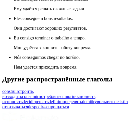
Ему удаётся решать сложные задачи.
Eles conseguem bons resultados.
Они достигают хороших результатов.
Eu consigo terminar o trabalho a tempo.
Мне удаётся закончить работу вовремя.
Nós conseguimos chegar no horário.
Нам удаётся приходить вовремя.
Другие распространённые глаголы
construir
строить,
возводить
consumir
потреблять
cumprir
выполнять,
исполнять
decidir
решать
definir
определять
demitir
увольнять
desistir
отказываться
despedir-se
прощаться