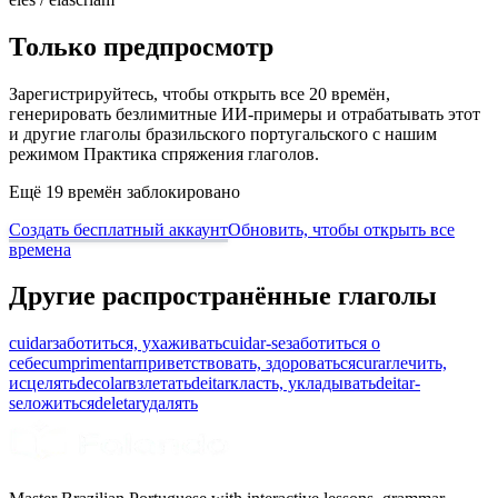
Только предпросмотр
Зарегистрируйтесь, чтобы открыть все 20 времён,
генерировать безлимитные ИИ-примеры и отрабатывать этот
и другие глаголы бразильского португальского с нашим
режимом Практика спряжения глаголов.
Ещё 19 времён заблокировано
Создать бесплатный аккаунт
Обновить, чтобы открыть все
времена
Другие распространённые глаголы
cuidar
заботиться, ухаживать
cuidar-se
заботиться о
себе
cumprimentar
приветствовать, здороваться
curar
лечить,
исцелять
decolar
взлетать
deitar
класть, укладывать
deitar-
se
ложиться
deletar
удалять