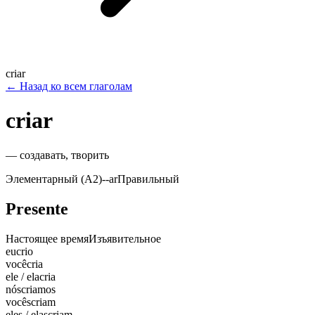
criar
←
Назад ко всем глаголам
criar
—
создавать, творить
Элементарный (A2)
-
-ar
Правильный
Presente
Настоящее время
Изъявительное
eu
crio
você
cria
ele / ela
cria
nós
criamos
vocês
criam
eles / elas
criam