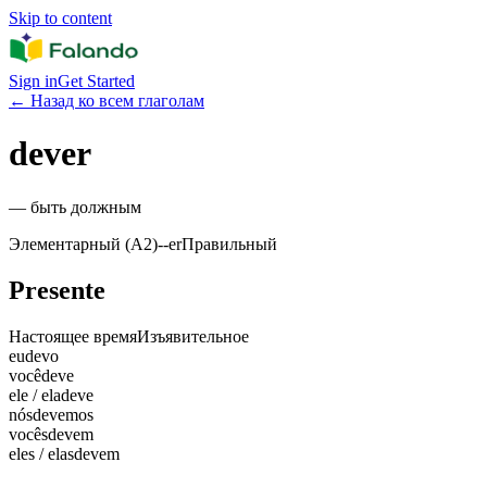
Skip to content
Sign in
Get Started
←
Назад ко всем глаголам
dever
—
быть должным
Элементарный (A2)
-
-er
Правильный
Presente
Настоящее время
Изъявительное
eu
devo
você
deve
ele / ela
deve
nós
devemos
vocês
devem
eles / elas
devem