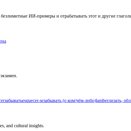
ть безлимитные ИИ-примеры и отрабатывать этот и другие глаго
ена
 экзамен.
cer
забывать
esquecer-se
забывать (о ком/чём-либо)
lamber
лизать, об
s, and cultural insights.