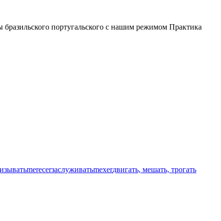
лы бразильского португальского с нашим режимом Практика
лизывать
merecer
заслуживать
mexer
двигать, мешать, трогать