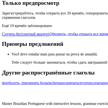
Только предпросмотр
Зарегистрируйтесь, чтобы открыть все 20 времён, генерирова
спряжения глаголов.
Ещё 19 времён заблокировано
Создать бесплатный аккаунт
Обновить, чтобы открыть все врем
Примеры предложений
Você deve estudar mais para passar na prova de amanhã.
Тебе следует больше заниматься, чтобы сдать завтрашний
Другие распространённые глаголы
doer
болеть, причинять боль
encher
наполнять
escrever
писать
esque
Master Brazilian Portuguese with interactive lessons, grammar exercise