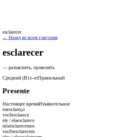
esclarecer
←
Назад ко всем глаголам
esclarecer
—
разъяснять, прояснять
Средний (B1)
-
-er
Правильный
Presente
Настоящее время
Изъявительное
eu
esclareço
você
esclarece
ele / ela
esclarece
nós
esclarecemos
vocês
esclarecem
eles / elas
esclarecem