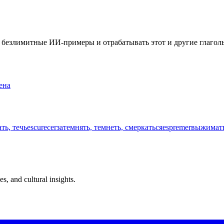
ть безлимитные ИИ-примеры и отрабатывать этот и другие глаго
ена
ать, течь
escurecer
затемнять, темнеть, смеркаться
espremer
выжимать
s, and cultural insights.