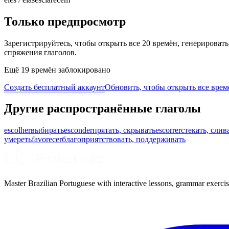
Только предпросмотр
Зарегистрируйтесь, чтобы открыть все 20 времён, генерирова
спряжения глаголов.
Ещё 19 времён заблокировано
Создать бесплатный аккаунт
Обновить, чтобы открыть все врем
Другие распространённые глаголы
escolher
выбирать
esconder
прятать, скрывать
escorrer
стекать, слив
умереть
favorecer
благоприятствовать, поддерживать
Master Brazilian Portuguese with interactive lessons, grammar exercise