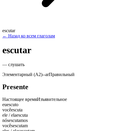
escutar
←
Назад ко всем глаголам
escutar
—
слушать
Элементарный (A2)
-
-ar
Правильный
Presente
Настоящее время
Изъявительное
eu
escuto
você
escuta
ele / ela
escuta
nós
escutamos
vocês
escutam
eles / elas
escutam