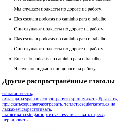
Мы слушаем подкасты по дороге на работу.
Eles escutam podcasts no caminho para o trabalho.
Они слушают подкасты по дороге на работу.
Elas escutam podcasts no caminho para o trabalho.
Они слушают подкасты по дороге на работу.
Eu escuto podcasts no caminho para o trabalho.
Я слушаю подкасты по дороге на работу.
Другие распространённые глаголы
esfriar
остывать,
охлаждать
espalhar
распространять
espirrar
чихать, брызгать,
прыскать
esquentar
разогревать, теплеть
esquiar
кататься на
лыжах
esticar
растягивать,
вытягивать
estragar
портить
estressar
вызывать стресс,
нервировать