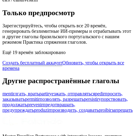
Только предпросмотр
Зарегистрируйтесь, чтобы открыть все 20 времён,
генерировать безлимитные ИИ-примеры и отрабатывать этот
и другие глаголы бразильского португальского с нашим
режимом Практика спряжения глаголов.
Ещё 19 времён заблокировано
Создать бесплатный аккаунт
Обновить, чтобы открыть все
времена
Другие распространённые глаголы
mentir
лгать, врать
partir
уезжать, отправляться
pedir
просить,
заказывать
permitir
позволять, разрешать
persistir
упорствовать,
продолжать
prevenir
предотвращать,
предупреждать
produzir
производить, создавать
proibir
запрещать