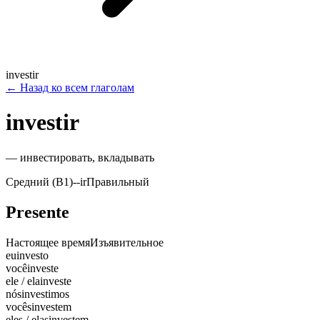
investir
←
Назад ко всем глаголам
investir
—
инвестировать, вкладывать
Средний (B1)
-
-ir
Правильный
Presente
Настоящее время
Изъявительное
eu
investo
você
investe
ele / ela
investe
nós
investimos
vocês
investem
eles / elas
investem