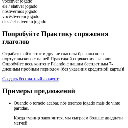
você
tiver jogado
ele / ela
tiver jogado
nós
tivermos jogado
vocês
tiverem jogado
eles / elas
tiverem jogado
Попробуйте Практику спряжения
глаголов
Отрабатывайте этот и другие глаголы бразильского
португальского с нашей Практикой спряжения глаголов.
Опробуйте весь контент Falando с нашим бесплатным 7-
дневным пробным периодом (без указания кредитной карты)!
Создать бесплатный аккаунт
Примеры предложений
Quando o torneio acabar, nós teremos jogado mais de vinte
partidas.
Когда турнир закончится, мы сыграем больше двадцати
матчей.