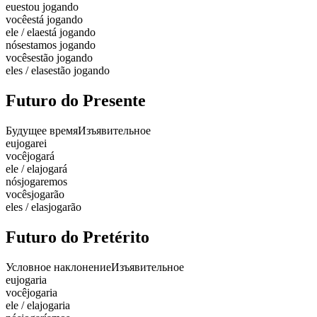
eu
estou jogando
você
está jogando
ele / ela
está jogando
nós
estamos jogando
vocês
estão jogando
eles / elas
estão jogando
Futuro do Presente
Будущее время
Изъявительное
eu
jogarei
você
jogará
ele / ela
jogará
nós
jogaremos
vocês
jogarão
eles / elas
jogarão
Futuro do Pretérito
Условное наклонение
Изъявительное
eu
jogaria
você
jogaria
ele / ela
jogaria