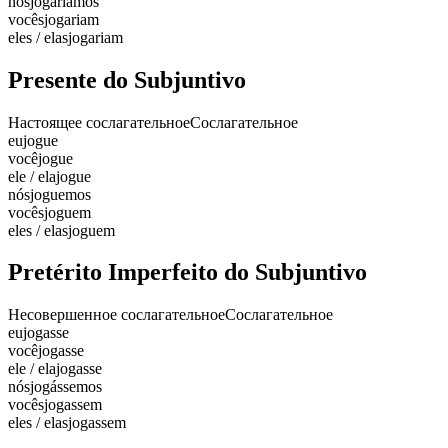
nós
jogaríamos
vocês
jogariam
eles / elas
jogariam
Presente do Subjuntivo
Настоящее сослагательное
Сослагательное
eu
jogue
você
jogue
ele / ela
jogue
nós
joguemos
vocês
joguem
eles / elas
joguem
Pretérito Imperfeito do Subjuntivo
Несовершенное сослагательное
Сослагательное
eu
jogasse
você
jogasse
ele / ela
jogasse
nós
jogássemos
vocês
jogassem
eles / elas
jogassem