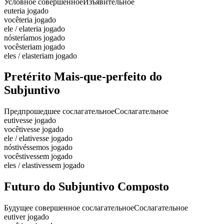
Условное совершенное
Изъявительное
eu
teria jogado
você
teria jogado
ele / ela
teria jogado
nós
teríamos jogado
vocês
teriam jogado
eles / elas
teriam jogado
Pretérito Mais-que-perfeito do
Subjuntivo
Предпрошедшее сослагательное
Сослагательное
eu
tivesse jogado
você
tivesse jogado
ele / ela
tivesse jogado
nós
tivéssemos jogado
vocês
tivessem jogado
eles / elas
tivessem jogado
Futuro do Subjuntivo Composto
Будущее совершенное сослагательное
Сослагательное
eu
tiver jogado