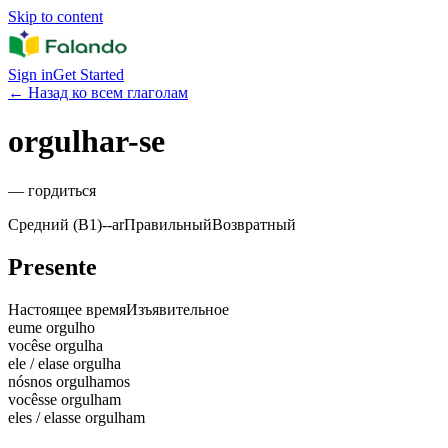
Skip to content
Sign in
Get Started
←
Назад ко всем глаголам
orgulhar-se
—
гордиться
Средний (B1)
-
-ar
Правильный
Возвратный
Presente
Настоящее время
Изъявительное
eu
me orgulho
você
se orgulha
ele / ela
se orgulha
nós
nos orgulhamos
vocês
se orgulham
eles / elas
se orgulham