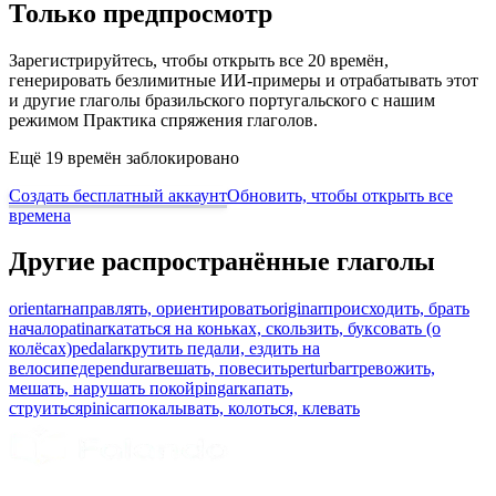
Только предпросмотр
Зарегистрируйтесь, чтобы открыть все 20 времён,
генерировать безлимитные ИИ-примеры и отрабатывать этот
и другие глаголы бразильского португальского с нашим
режимом Практика спряжения глаголов.
Ещё 19 времён заблокировано
Создать бесплатный аккаунт
Обновить, чтобы открыть все
времена
Другие распространённые глаголы
orientar
направлять, ориентировать
originar
происходить, брать
начало
patinar
кататься на коньках, скользить, буксовать (о
колёсах)
pedalar
крутить педали, ездить на
велосипеде
pendurar
вешать, повесить
perturbar
тревожить,
мешать, нарушать покой
pingar
капать,
струиться
pinicar
покалывать, колоться, клевать