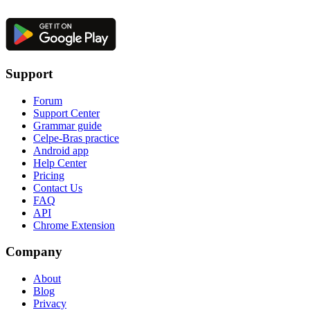
Support
Forum
Support Center
Grammar guide
Celpe-Bras practice
Android app
Help Center
Pricing
Contact Us
FAQ
API
Chrome Extension
Company
About
Blog
Privacy