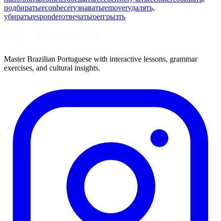
подбирать
reconhecer
узнавать
remover
удалять,
убирать
responder
отвечать
roer
грызть
Master Brazilian Portuguese with interactive lessons, grammar
exercises, and cultural insights.