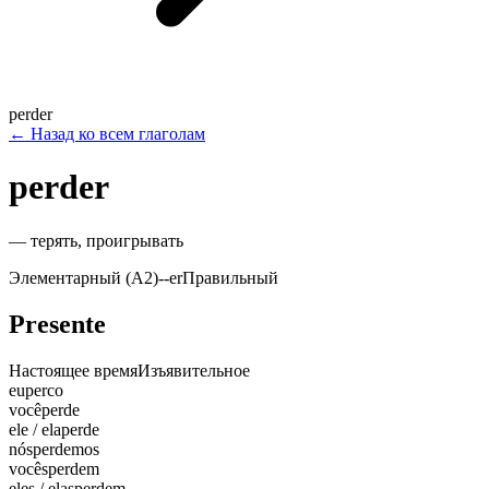
perder
←
Назад ко всем глаголам
perder
—
терять, проигрывать
Элементарный (A2)
-
-er
Правильный
Presente
Настоящее время
Изъявительное
eu
perco
você
perde
ele / ela
perde
nós
perdemos
vocês
perdem
eles / elas
perdem