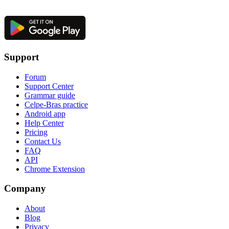
Support
Forum
Support Center
Grammar guide
Celpe-Bras practice
Android app
Help Center
Pricing
Contact Us
FAQ
API
Chrome Extension
Company
About
Blog
Privacy