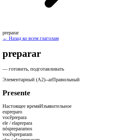
preparar
←
Назад ко всем глаголам
preparar
—
готовить, подготавливать
Элементарный (A2)
-
-ar
Правильный
Presente
Настоящее время
Изъявительное
eu
preparo
você
prepara
ele / ela
prepara
nós
preparamos
vocês
preparam
eles / elas
preparam