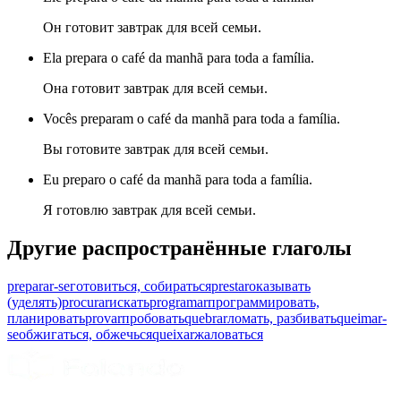
Он готовит завтрак для всей семьи.
Ela prepara o café da manhã para toda a família.
Она готовит завтрак для всей семьи.
Vocês preparam o café da manhã para toda a família.
Вы готовите завтрак для всей семьи.
Eu preparo o café da manhã para toda a família.
Я готовлю завтрак для всей семьи.
Другие распространённые глаголы
preparar-se
готовиться, собираться
prestar
оказывать
(уделять)
procurar
искать
programar
программировать,
планировать
provar
пробовать
quebrar
ломать, разбивать
queimar-
se
обжигаться, обжечься
queixar
жаловаться