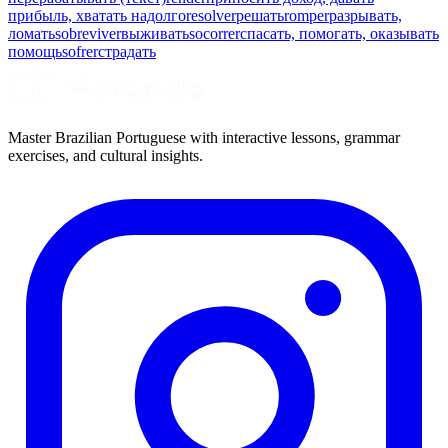
прибыль, хватать надолго
resolver
решать
romper
разрывать,
ломать
sobreviver
выживать
socorrer
спасать, помогать, оказывать
помощь
sofrer
страдать
Master Brazilian Portuguese with interactive lessons, grammar
exercises, and cultural insights.