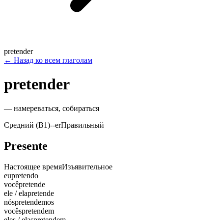
pretender
←
Назад ко всем глаголам
pretender
—
намереваться, собираться
Средний (B1)
-
-er
Правильный
Presente
Настоящее время
Изъявительное
eu
pretendo
você
pretende
ele / ela
pretende
nós
pretendemos
vocês
pretendem
eles / elas
pretendem