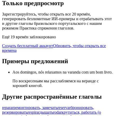
Только предпросмотр
Зарегистрируйтесь, чтобы открыть все 20 времён,
генерировать безлимитные ИИ-примеры и отрабатывать этот
и другие глаголы бразильского португальского с нашим
режимом Практика спряжения глаголов.
Ещё 19 времён заблокировано
Создать бесплатный аккаунт
Обновить, чтобы открыть все
времена
Примеры предложений
Aos domingos, nós relaxamos na varanda com um bom livro.
По воскресеньям мы расслабляемся на веранде с
хорошей книгой.
Другие распространённые глаголы
reparar
ремонтировать, замечать
reservar
бронировать,
резервировать
respirar
дышать
rodar
крутиться, работать (о