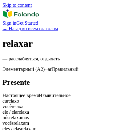
Skip to content
Sign in
Get Started
←
Назад ко всем глаголам
relaxar
—
расслабляться, отдыхать
Элементарный (A2)
-
-ar
Правильный
Presente
Настоящее время
Изъявительное
eu
relaxo
você
relaxa
ele / ela
relaxa
nós
relaxamos
vocês
relaxam
eles / elas
relaxam