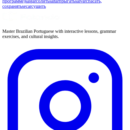
программе)
salgar
солить
saltar
прыгать
salvar
спасать,
сохранять
secar
сушить
Master Brazilian Portuguese with interactive lessons, grammar
exercises, and cultural insights.