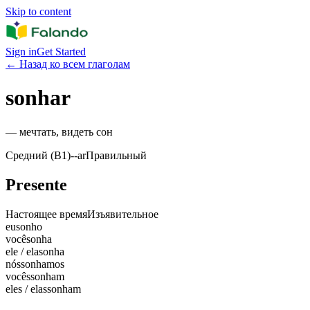
Skip to content
Sign in
Get Started
←
Назад ко всем глаголам
sonhar
—
мечтать, видеть сон
Средний (B1)
-
-ar
Правильный
Presente
Настоящее время
Изъявительное
eu
sonho
você
sonha
ele / ela
sonha
nós
sonhamos
vocês
sonham
eles / elas
sonham