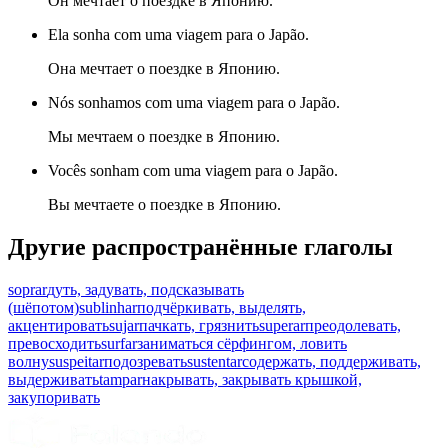
Он мечтает о поездке в Японию.
Ela sonha com uma viagem para o Japão.
Она мечтает о поездке в Японию.
Nós sonhamos com uma viagem para o Japão.
Мы мечтаем о поездке в Японию.
Vocês sonham com uma viagem para o Japão.
Вы мечтаете о поездке в Японию.
Другие распространённые глаголы
soprar
дуть, задувать, подсказывать
(шёпотом)
sublinhar
подчёркивать, выделять,
акцентировать
sujar
пачкать, грязнить
superar
преодолевать,
превосходить
surfar
заниматься сёрфингом, ловить
волну
suspeitar
подозревать
sustentar
содержать, поддерживать,
выдерживать
tampar
накрывать, закрывать крышкой,
закупоривать