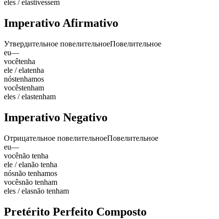
eles / elas
tivessem
Imperativo Afirmativo
Утвердительное повелительное
Повелительное
eu
—
você
tenha
ele / ela
tenha
nós
tenhamos
vocês
tenham
eles / elas
tenham
Imperativo Negativo
Отрицательное повелительное
Повелительное
eu
—
você
não tenha
ele / ela
não tenha
nós
não tenhamos
vocês
não tenham
eles / elas
não tenham
Pretérito Perfeito Composto