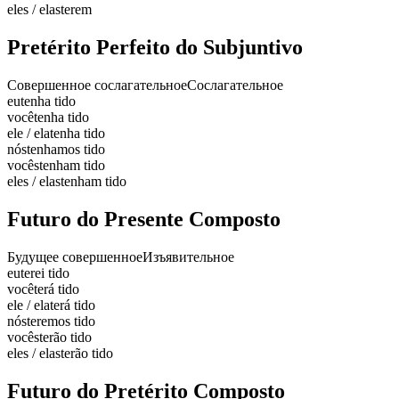
eles / elas
terem
Pretérito Perfeito do Subjuntivo
Совершенное сослагательное
Сослагательное
eu
tenha tido
você
tenha tido
ele / ela
tenha tido
nós
tenhamos tido
vocês
tenham tido
eles / elas
tenham tido
Futuro do Presente Composto
Будущее совершенное
Изъявительное
eu
terei tido
você
terá tido
ele / ela
terá tido
nós
teremos tido
vocês
terão tido
eles / elas
terão tido
Futuro do Pretérito Composto