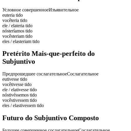
Условное совершенное
Изъявительное
eu
teria tido
você
teria tido
ele / ela
teria tido
nós
teríamos tido
vocês
teriam tido
eles / elas
teriam tido
Pretérito Mais-que-perfeito do
Subjuntivo
Предпрошедшее сослагательное
Сослагательное
eu
tivesse tido
você
tivesse tido
ele / ela
tivesse tido
nós
tivéssemos tido
vocês
tivessem tido
eles / elas
tivessem tido
Futuro do Subjuntivo Composto
Будущее совершенное сослагательное
Сослагательное