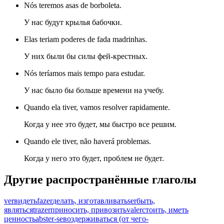
Nós teremos asas de borboleta.
У нас будут крылья бабочки.
Elas teriam poderes de fada madrinhas.
У них были бы силы фей-крестных.
Nós teríamos mais tempo para estudar.
У нас было бы больше времени на учебу.
Quando ela tiver, vamos resolver rapidamente.
Когда у нее это будет, мы быстро все решим.
Quando ele tiver, não haverá problemas.
Когда у него это будет, проблем не будет.
Другие распространённые глаголы
ver
видеть
fazer
делать, изготавливать
ser
быть,
являться
trazer
приносить, привозить
valer
стоить, иметь
ценность
abster-se
воздерживаться (от чего-