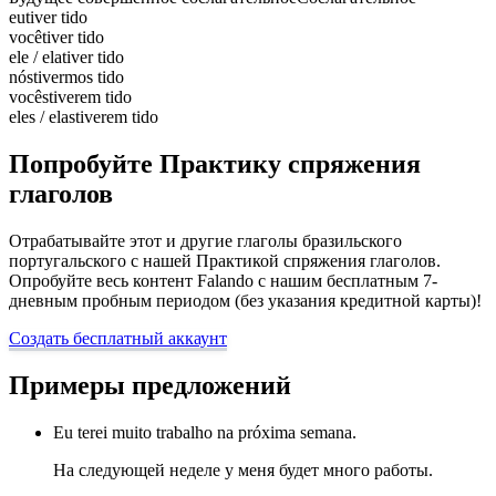
eu
tiver tido
você
tiver tido
ele / ela
tiver tido
nós
tivermos tido
vocês
tiverem tido
eles / elas
tiverem tido
Попробуйте Практику спряжения
глаголов
Отрабатывайте этот и другие глаголы бразильского
португальского с нашей Практикой спряжения глаголов.
Опробуйте весь контент Falando с нашим бесплатным 7-
дневным пробным периодом (без указания кредитной карты)!
Создать бесплатный аккаунт
Примеры предложений
Eu terei muito trabalho na próxima semana.
На следующей неделе у меня будет много работы.