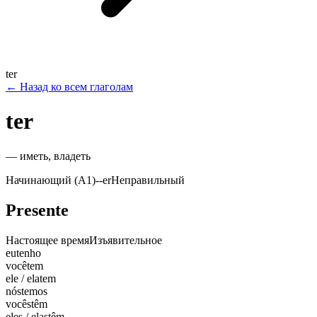
ter
←
Назад ко всем глаголам
ter
—
иметь, владеть
Начинающий (A1)
-
-er
Неправильный
Presente
Настоящее время
Изъявительное
eu
tenho
você
tem
ele / ela
tem
nós
temos
vocês
têm
eles / elas
têm