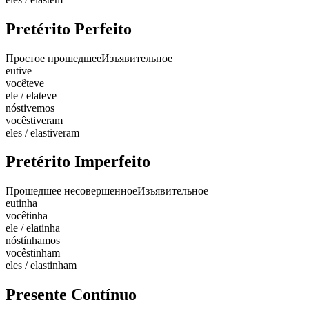
Pretérito Perfeito
Простое прошедшее
Изъявительное
eu
tive
você
teve
ele / ela
teve
nós
tivemos
vocês
tiveram
eles / elas
tiveram
Pretérito Imperfeito
Прошедшее несовершенное
Изъявительное
eu
tinha
você
tinha
ele / ela
tinha
nós
tínhamos
vocês
tinham
eles / elas
tinham
Presente Contínuo