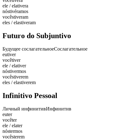
você
tivera
ele / ela
tivera
nós
tivéramos
vocês
tiveram
eles / elas
tiveram
Futuro do Subjuntivo
Будущее сослагательное
Сослагательное
eu
tiver
você
tiver
ele / ela
tiver
nós
tivermos
vocês
tiverem
eles / elas
tiverem
Infinitivo Pessoal
Личный инфинитив
Инфинитив
eu
ter
você
ter
ele / ela
ter
nós
termos
vocês
terem