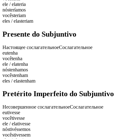
ele / ela
teria
nós
teríamos
vocês
teriam
eles / elas
teriam
Presente do Subjuntivo
Настоящее сослагательное
Сослагательное
eu
tenha
você
tenha
ele / ela
tenha
nós
tenhamos
vocês
tenham
eles / elas
tenham
Pretérito Imperfeito do Subjuntivo
Несовершенное сослагательное
Сослагательное
eu
tivesse
você
tivesse
ele / ela
tivesse
nós
tivéssemos
vocês
tivessem