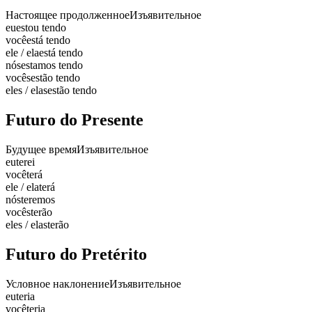
Настоящее продолженное
Изъявительное
eu
estou tendo
você
está tendo
ele / ela
está tendo
nós
estamos tendo
vocês
estão tendo
eles / elas
estão tendo
Futuro do Presente
Будущее время
Изъявительное
eu
terei
você
terá
ele / ela
terá
nós
teremos
vocês
terão
eles / elas
terão
Futuro do Pretérito
Условное наклонение
Изъявительное
eu
teria
você
teria