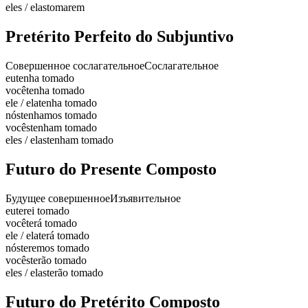
eles / elas
tomarem
Pretérito Perfeito do Subjuntivo
Совершенное сослагательное
Сослагательное
eu
tenha tomado
você
tenha tomado
ele / ela
tenha tomado
nós
tenhamos tomado
vocês
tenham tomado
eles / elas
tenham tomado
Futuro do Presente Composto
Будущее совершенное
Изъявительное
eu
terei tomado
você
terá tomado
ele / ela
terá tomado
nós
teremos tomado
vocês
terão tomado
eles / elas
terão tomado
Futuro do Pretérito Composto