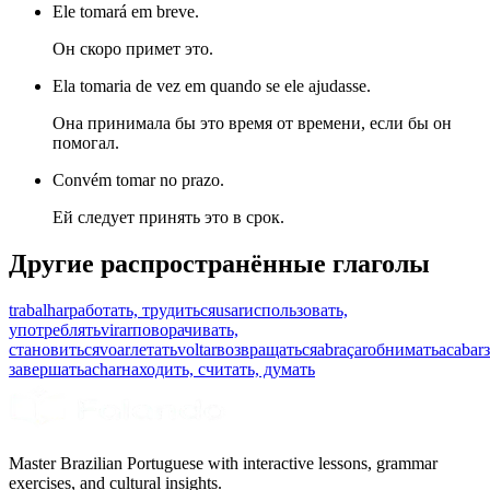
Ele tomará em breve.
Он скоро примет это.
Ela tomaria de vez em quando se ele ajudasse.
Она принимала бы это время от времени, если бы он
помогал.
Convém tomar no prazo.
Ей следует принять это в срок.
Другие распространённые глаголы
trabalhar
работать, трудиться
usar
использовать,
употреблять
virar
поворачивать,
становиться
voar
летать
voltar
возвращаться
abraçar
обнимать
acabar
завершать
achar
находить, считать, думать
Master Brazilian Portuguese with interactive lessons, grammar
exercises, and cultural insights.