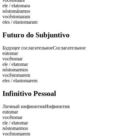
você
tomara
ele / ela
tomara
nós
tomáramos
vocês
tomaram
eles / elas
tomaram
Futuro do Subjuntivo
Будущее сослагательное
Сослагательное
eu
tomar
você
tomar
ele / ela
tomar
nós
tomarmos
vocês
tomarem
eles / elas
tomarem
Infinitivo Pessoal
Личный инфинитив
Инфинитив
eu
tomar
você
tomar
ele / ela
tomar
nós
tomarmos
vocês
tomarem