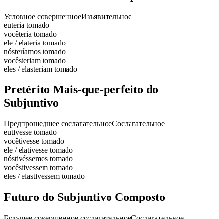
Условное совершенное
Изъявительное
eu
teria tomado
você
teria tomado
ele / ela
teria tomado
nós
teríamos tomado
vocês
teriam tomado
eles / elas
teriam tomado
Pretérito Mais-que-perfeito do
Subjuntivo
Предпрошедшее сослагательное
Сослагательное
eu
tivesse tomado
você
tivesse tomado
ele / ela
tivesse tomado
nós
tivéssemos tomado
vocês
tivessem tomado
eles / elas
tivessem tomado
Futuro do Subjuntivo Composto
Будущее совершенное сослагательное
Сослагательное