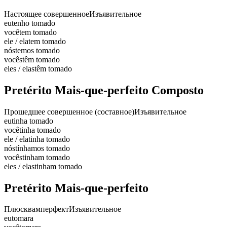
Настоящее совершенное
Изъявительное
eu
tenho tomado
você
tem tomado
ele / ela
tem tomado
nós
temos tomado
vocês
têm tomado
eles / elas
têm tomado
Pretérito Mais-que-perfeito Composto
Прошедшее совершенное (составное)
Изъявительное
eu
tinha tomado
você
tinha tomado
ele / ela
tinha tomado
nós
tínhamos tomado
vocês
tinham tomado
eles / elas
tinham tomado
Pretérito Mais-que-perfeito
Плюсквамперфект
Изъявительное
eu
tomara