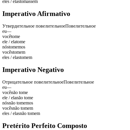
eles / elas
tomassem
Imperativo Afirmativo
Утвердительное повелительное
Повелительное
eu
—
você
tome
ele / ela
tome
nós
tomemos
vocês
tomem
eles / elas
tomem
Imperativo Negativo
Отрицательное повелительное
Повелительное
eu
—
você
não tome
ele / ela
não tome
nós
não tomemos
vocês
não tomem
eles / elas
não tomem
Pretérito Perfeito Composto