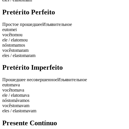
Pretérito Perfeito
Простое прошедшее
Изъявительное
eu
tomei
você
tomou
ele / ela
tomou
nós
tomamos
vocês
tomaram
eles / elas
tomaram
Pretérito Imperfeito
Прошедшее несовершенное
Изъявительное
eu
tomava
você
tomava
ele / ela
tomava
nós
tomávamos
vocês
tomavam
eles / elas
tomavam
Presente Contínuo