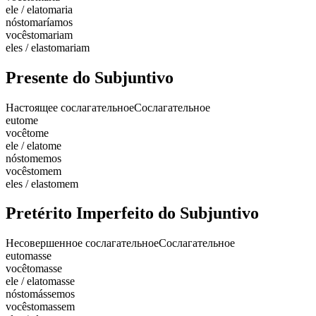
ele / ela
tomaria
nós
tomaríamos
vocês
tomariam
eles / elas
tomariam
Presente do Subjuntivo
Настоящее сослагательное
Сослагательное
eu
tome
você
tome
ele / ela
tome
nós
tomemos
vocês
tomem
eles / elas
tomem
Pretérito Imperfeito do Subjuntivo
Несовершенное сослагательное
Сослагательное
eu
tomasse
você
tomasse
ele / ela
tomasse
nós
tomássemos
vocês
tomassem