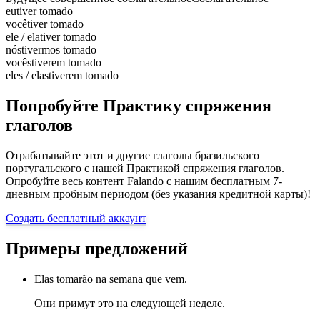
eu
tiver tomado
você
tiver tomado
ele / ela
tiver tomado
nós
tivermos tomado
vocês
tiverem tomado
eles / elas
tiverem tomado
Попробуйте Практику спряжения
глаголов
Отрабатывайте этот и другие глаголы бразильского
португальского с нашей Практикой спряжения глаголов.
Опробуйте весь контент Falando с нашим бесплатным 7-
дневным пробным периодом (без указания кредитной карты)!
Создать бесплатный аккаунт
Примеры предложений
Elas tomarão na semana que vem.
Они примут это на следующей неделе.