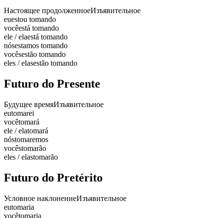
Настоящее продолженное
Изъявительное
eu
estou tomando
você
está tomando
ele / ela
está tomando
nós
estamos tomando
vocês
estão tomando
eles / elas
estão tomando
Futuro do Presente
Будущее время
Изъявительное
eu
tomarei
você
tomará
ele / ela
tomará
nós
tomaremos
vocês
tomarão
eles / elas
tomarão
Futuro do Pretérito
Условное наклонение
Изъявительное
eu
tomaria
você
tomaria