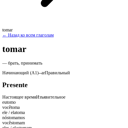
tomar
←
Назад ко всем глаголам
tomar
—
брать, принимать
Начинающий (A1)
-
-ar
Правильный
Presente
Настоящее время
Изъявительное
eu
tomo
você
toma
ele / ela
toma
nós
tomamos
vocês
tomam
eles / elas
tomam