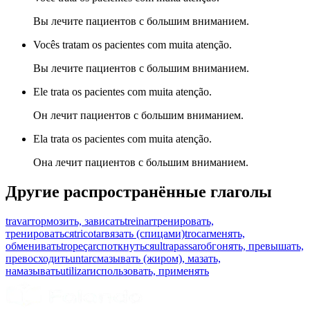
Вы лечите пациентов с большим вниманием.
Vocês tratam os pacientes com muita atenção.
Вы лечите пациентов с большим вниманием.
Ele trata os pacientes com muita atenção.
Он лечит пациентов с большим вниманием.
Ela trata os pacientes com muita atenção.
Она лечит пациентов с большим вниманием.
Другие распространённые глаголы
travar
тормозить, зависать
treinar
тренировать,
тренироваться
tricotar
вязать (спицами)
trocar
менять,
обменивать
tropeçar
споткнуться
ultrapassar
обгонять, превышать,
превосходить
untar
смазывать (жиром), мазать,
намазывать
utilizar
использовать, применять