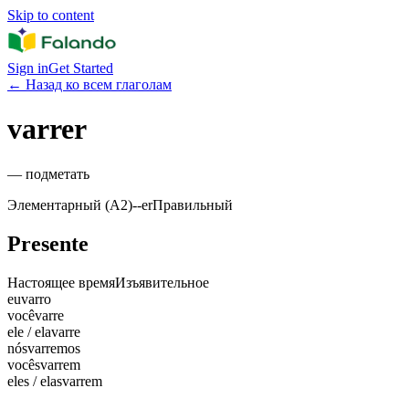
Skip to content
Sign in
Get Started
←
Назад ко всем глаголам
varrer
—
подметать
Элементарный (A2)
-
-er
Правильный
Presente
Настоящее время
Изъявительное
eu
varro
você
varre
ele / ela
varre
nós
varremos
vocês
varrem
eles / elas
varrem