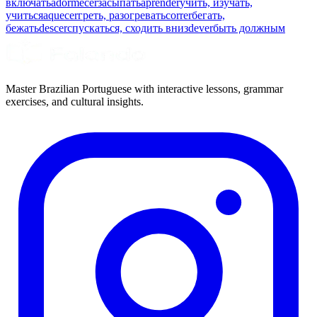
включать
adormecer
засыпать
aprender
учить, изучать,
учиться
aquecer
греть, разогревать
correr
бегать,
бежать
descer
спускаться, сходить вниз
dever
быть должным
Master Brazilian Portuguese with interactive lessons, grammar
exercises, and cultural insights.