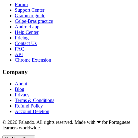
Forum
Support Center
Grammar guide
Celpe-Bras practice
Android app
Help Center
Pricing
Contact Us
FAQ
API
Chrome Extension
Company
About
Blog
Privacy
Terms & Conditions
Refund Policy
Account Deletion
© 2026 Falando. All rights reserved. Made with ❤ for Portuguese
learners worldwide.