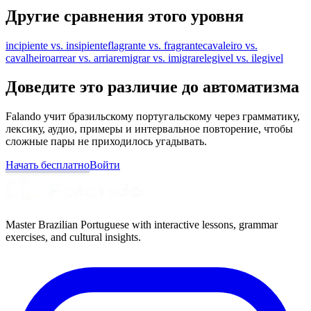
Другие сравнения этого уровня
incipiente vs. insipiente
flagrante vs. fragrante
cavaleiro vs.
cavalheiro
arrear vs. arriar
emigrar vs. imigrar
elegivel vs. ilegivel
Доведите это различие до автоматизма
Falando учит бразильскому португальскому через грамматику,
лексику, аудио, примеры и интервальное повторение, чтобы
сложные пары не приходилось угадывать.
Начать бесплатно
Войти
Master Brazilian Portuguese with interactive lessons, grammar
exercises, and cultural insights.