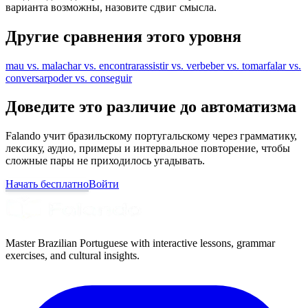
варианта возможны, назовите сдвиг смысла.
Другие сравнения этого уровня
mau vs. mal
achar vs. encontrar
assistir vs. ver
beber vs. tomar
falar vs.
conversar
poder vs. conseguir
Доведите это различие до автоматизма
Falando учит бразильскому португальскому через грамматику,
лексику, аудио, примеры и интервальное повторение, чтобы
сложные пары не приходилось угадывать.
Начать бесплатно
Войти
Master Brazilian Portuguese with interactive lessons, grammar
exercises, and cultural insights.