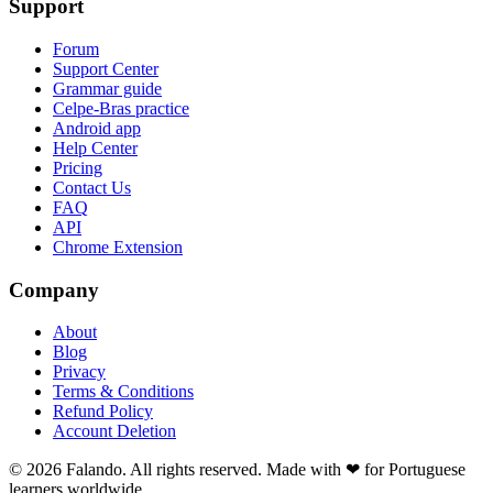
Support
Forum
Support Center
Grammar guide
Celpe-Bras practice
Android app
Help Center
Pricing
Contact Us
FAQ
API
Chrome Extension
Company
About
Blog
Privacy
Terms & Conditions
Refund Policy
Account Deletion
© 2026 Falando. All rights reserved. Made with ❤ for Portuguese
learners worldwide.