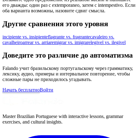
его дважды: один раз с extemporaneo, затем с intempestivo. Если
оба варианта возможны, назовите сдвиг смысла.
Другие сравнения этого уровня
incipiente vs. insipiente
flagrante vs. fragrante
cavaleiro vs.
cavalheiro
arrear vs. arriar
emigrar vs. imigrar
elegivel vs. ilegivel
Доведите это различие до автоматизма
Falando учит бразильскому португальскому через грамматику,
лексику, аудио, примеры и интервальное повторение, чтобы
сложные пары не приходилось угадывать.
Начать бесплатно
Войти
Master Brazilian Portuguese with interactive lessons, grammar
exercises, and cultural insights.