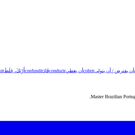
أن يفترض / أن يتولى
cobrir
أن يغطي
conduzir
قَادَ
confundir
أَرْبَكَ، خَلَطَ
uir
Master Brazilian Portug