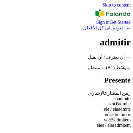
Skip to content
Sign in
Get Started
←
العودة إلى كل الأفعال
admitir
—
أن يعترف / أن يقبل
متوسّط (B1)
-
-ir
منتظم
Presente
زمن المضارع
الإخباري
eu
admito
você
admite
ele / ela
admite
nós
admitimos
vocês
admitem
eles / elas
admitem